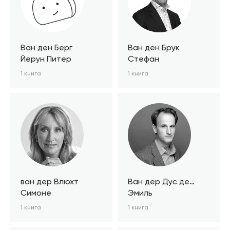
Ван ден Берг
Ван ден Брук
Йерун Питер
Стефан
1 книга
1 книга
ван дер Влюхт
Ван дер Дус де
Симоне
Вильбуа
Эмиль
1 книга
1 книга