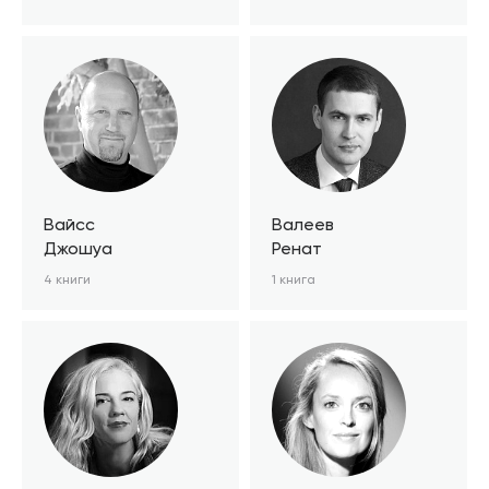
Вайсс
Валеев
Джошуа
Ренат
4 книги
1 книга