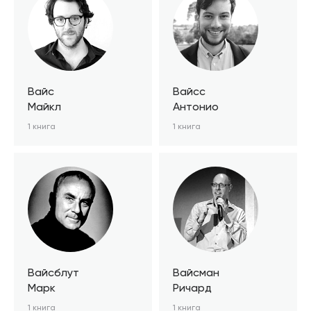
Вайс
Вайсc
Майкл
Антонио
1 книга
1 книга
Вайсблут
Вайсман
Марк
Ричард
1 книга
1 книга