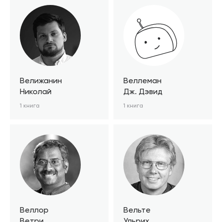
Велижанин
Веллеман
Николай
Дж. Дэвид
1 книга
1 книга
Веллор
Вельте
Ветри
Ульрих