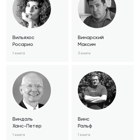
Вильяхос
Винарский
Росарио
Максим
1 книга
3 книги
Виндаль
Винс
Ханс-Петер
Ральф
1 книга
1 книга