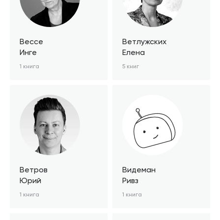
Вессе
Ветлужских
Инге
Елена
1 книга
5 книг
Ветров
Видеман
Юрий
Ривз
1 книга
1 книга