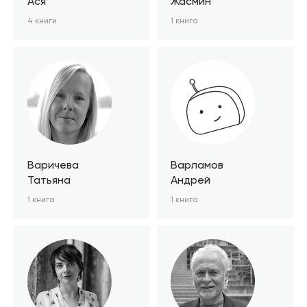
Ася
Жасмин
4 книги
1 книга
Варичева
Варламов
Татьяна
Андрей
1 книга
1 книга