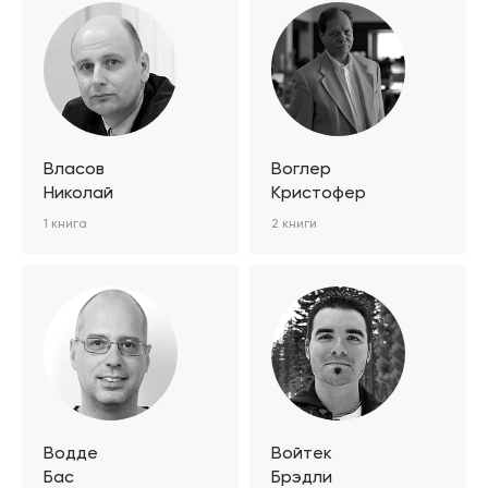
Власов
Воглер
Николай
Кристофер
1 книга
2 книги
Водде
Войтек
Бас
Брэдли