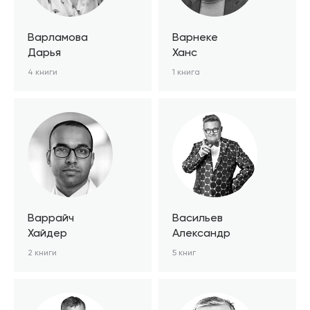
Варламова
Варнеке
Дарья
Ханс
4 книги
1 книга
Варрайч
Васильев
Хайдер
Александр
2 книги
5 книг