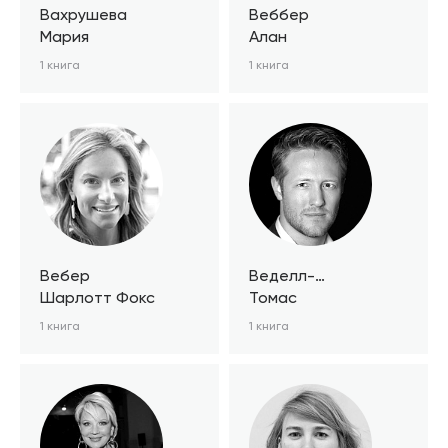
Вахрушева
Веббер
Мария
Алан
1 книга
1 книга
Вебер
Веделл-
Шарлотт Фокс
Веделлсборг
Томас
1 книга
1 книга