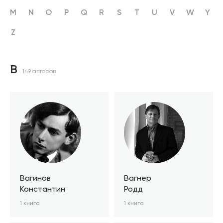
M
N
O
P
Q
R
S
T
U
V
W
Y
Z
В
149 авторов
Вагинов
Вагнер
Константин
Родд
1 книга
1 книга