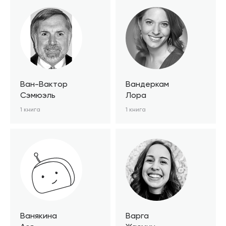
Ван-Вактор
Вандеркам
Сэмюэль
Лора
1 книга
1 книга
Ванякина
Варга