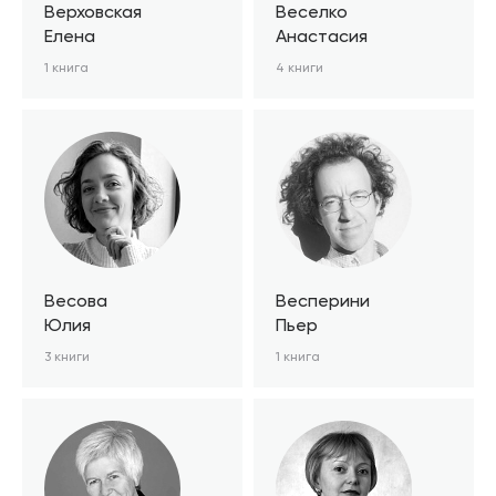
Верховская
Веселко
Елена
Анастасия
1 книга
4 книги
Весова
Весперини
Юлия
Пьер
3 книги
1 книга