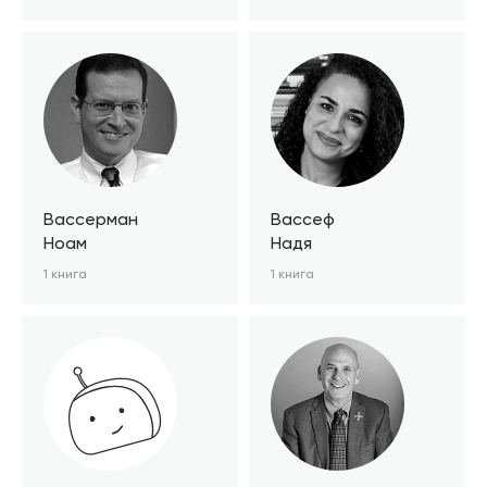
Вассерман
Вассеф
Ноам
Надя
1 книга
1 книга