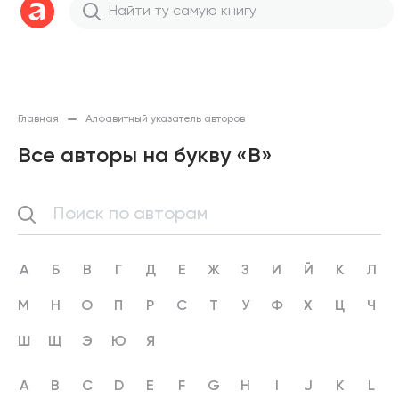
Главная
Алфавитный указатель авторов
Все авторы на букву «В»
А
Б
В
Г
Д
Е
Ж
З
И
Й
К
Л
М
Н
О
П
Р
С
Т
У
Ф
Х
Ц
Ч
Ш
Щ
Э
Ю
Я
A
B
C
D
E
F
G
H
I
J
K
L