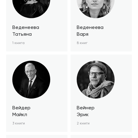
Веденеева
Веденеева
Татьяна
Варя
1 книга
8 книг
Вейдер
Вейнер
Майкл
Эрик
3 книги
2 книги