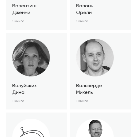
Валентиш
Валонь
Дженни
Орели
1 книга
1 книга
Валуйских
Вальверде
Дина
Микель
1 книга
1 книга