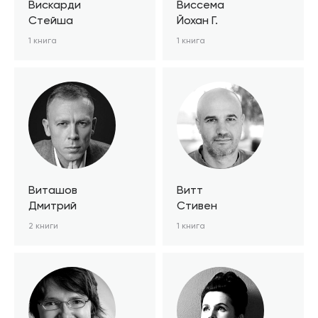
Вискарди
Виссема
Стейша
Йохан Г.
1 книга
1 книга
Виташов
Витт
Дмитрий
Стивен
2 книги
1 книга