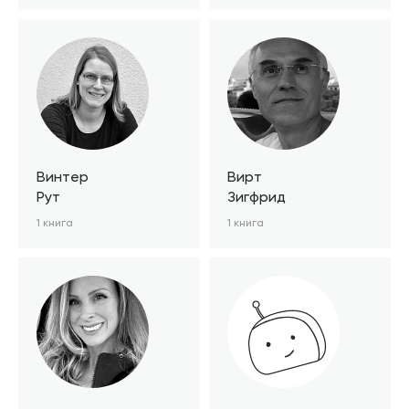
Винтер
Вирт
Рут
Зигфрид
1 книга
1 книга