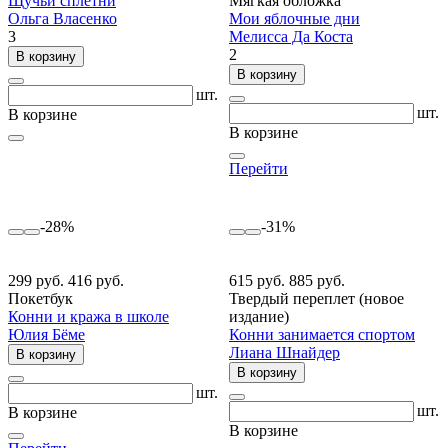
Щучьи сплетни
Мягкая обложка
Ольга Власенко
Мои яблочные дни
3
Мелисса Да Коста
2
В корзину
В корзину
шт.
шт.
В корзине
В корзине
Перейти
-28%
-31%
299 руб.
416 руб.
615 руб.
885 руб.
Покетбук
Твердый переплет (новое
Конни и кража в школе
издание)
Юлия Бёме
Конни занимается спортом
Лиана Шнайдер
В корзину
В корзину
шт.
шт.
В корзине
В корзине