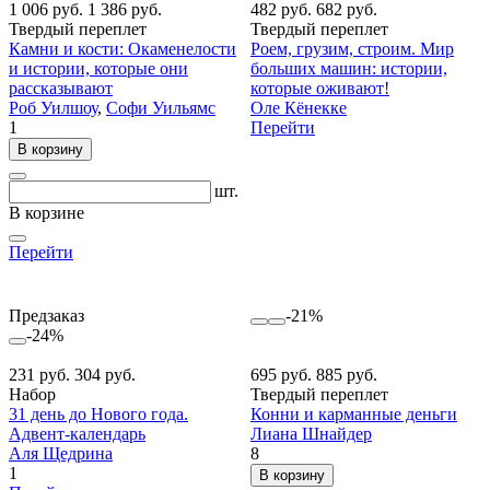
1 006 руб.
1 386 руб.
482 руб.
682 руб.
Твердый переплет
Твердый переплет
Камни и кости: Окаменелости
Роем, грузим, строим. Мир
и истории, которые они
больших машин: истории,
рассказывают
которые оживают!
Роб Уилшоу
,
Софи Уильямс
Оле Кёнекке
1
Перейти
В корзину
шт.
В корзине
Перейти
Предзаказ
-21%
-24%
231 руб.
304 руб.
695 руб.
885 руб.
Набор
Твердый переплет
31 день до Нового года.
Конни и карманные деньги
Адвент-календарь
Лиана Шнайдер
Аля Щедрина
8
1
В корзину