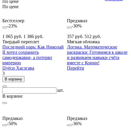
По цене
По цене
Бестселлер
Предзаказ
-23%
-30%
1 065 руб.
1 386 руб.
357 руб.
512 руб.
Твердый переплет
Мягкая обложка
Последний царь: Как Николай
Логика. Математические
II хотел сохранить
раскраски: Готовимся к школе
самодержавие, а потерял
и развиваем навыки счёта
империю
вместе с Конни!
Цуёси Хасэгава
Перейти
3
В корзину
шт.
В корзине
Предзаказ
Предзаказ
-50%
-36%