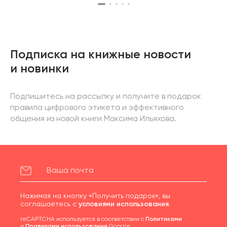
Подписка на книжные новости
и новинки
Подпишитесь на рассылку и получите в подарок
правила цифрового этикета и эффективного
общения из новой книги Максима Ильяхова.
Нажимая на кнопку «Получить подарок», вы
соглашаетесь с
условиями использования
.
reCAPTCHA используется в соответствии с
Политиками
и
Правилами использования
Google.