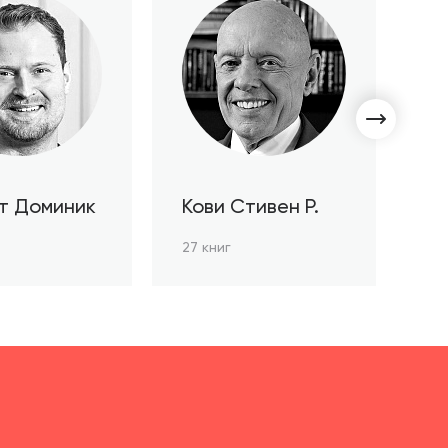
т Доминик
Кови Стивен Р.
С
Л
27 книг
3 к