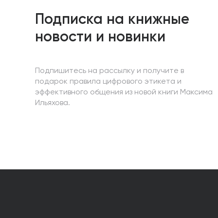
Подписка на книжные
новости и новинки
Подпишитесь на рассылку и получите в
подарок правила цифрового этикета и
эффективного общения из новой книги Максима
Ильяхова.