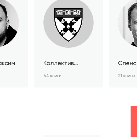
аксим
Коллектив
Спенс
авторов HBR
64 книги
21 книга