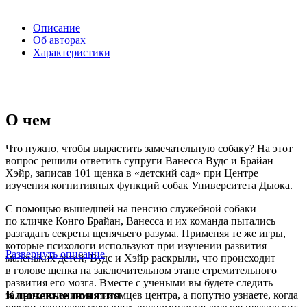
Описание
Об авторах
Характеристики
О чем
Что нужно, чтобы вырастить замечательную собаку? На этот
вопрос решили ответить супруги Ванесса Вудс и Брайан
Хэйр, записав 101 щенка в «детский сад» при Центре
изучения когнитивных функций собак Университета Дьюка.
С помощью вышедшей на пенсию служебной собаки
по кличке Конго Брайан, Ванесса и их команда пытались
разгадать секреты щенячьего разума. Применяя те же игры,
которые психологи используют при изучении развития
Развернуть описание
маленьких детей, Вудс и Хэйр раскрыли, что происходит
в голове щенка на заключительном этапе стремительного
развития его мозга. Вместе с учеными вы будете следить
Ключевые понятия
за приключениями питомцев центра, а попутно узнаете, когда