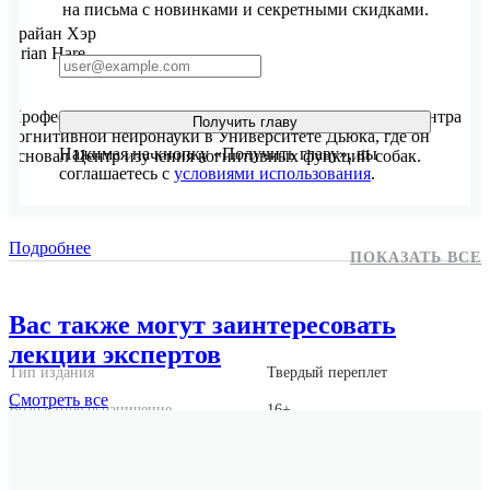
на письма с новинками и секретными скидками.
Брайан Хэр
Brian Hare
Профессор кафедры эволюционной антропологии и Центра
Получить главу
когнитивной нейронауки в Университете Дьюка, где он
Нажимая на кнопку «Получить главу», вы
основал Центр изучения когнитивных функций собак.
соглашаетесь с
условиями использования
.
Подробнее
ПОКАЗАТЬ ВСЕ
Вас также могут заинтересовать
лекции экспертов
Тип издания
Твердый переплет
Смотреть
все
Возрастное ограничение
16+
Издательство
Альпина нон-фикшн
ISBN
978-5-00223-748-7