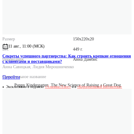
Количество страниц
288
Год выпуска
2026
Формат
60x90/16
Размер
150x220x20
11 авг., 11:00 (МСК)
Вес
449 г.
Секреты успешного партнерства: Как строить крепкие отношения
Переводчик
Анна Дамбис
с клиентами и поставщиками?
Анна Савицкая
,
Лидия Мирошниченко
Оригинальное название
Перейти
Puppy Kindergarten. The New Science of Raising a Great Dog
Эксклюзивно в подписке
«Альпина.Плюс»
и в
«Корпоративной Библиотеке»
Оригинальные имена авторов
Vanessa Woods
Brian Hare