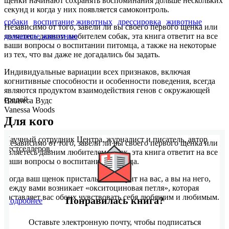
щенки начинают сохранять воспоминания дольше нескольких
секунд и когда у них появляется самоконтроль.
собаки
воспитание животных
дрессировка
животные
Независимо от того, завели ли вы своего первого щенка или
домашние животные
являетесь давним любителем собак, эта книга ответит на все
ваши вопросы о воспитании питомца, а также на некоторые
из тех, что вы даже не догадались бы задать.
Индивидуальные вариации всех признаков, включая
когнитивные способности и особенности поведения, всегда
являются продуктом взаимодействия генов с окружающей
средой.
Ваннеса Вудс
Vanessa Woods
Для кого
Научный сотрудник Центра, журналист и писатель, автор
Независимо от того, завели ли вы своего первого щенка или
бестселлеров.
являетесь давним любителем собак, эта книга ответит на все
ваши вопросы о воспитании питомца.
Когда ваш щенок пристально смотрит на вас, а вы на него,
между вами возникает «окситоциновая петля», которая
заставляет вас обоих чувствовать себя любящим и любимым.
Понравилась книга?
Подробнее
Оставьте электронную почту, чтобы подписаться