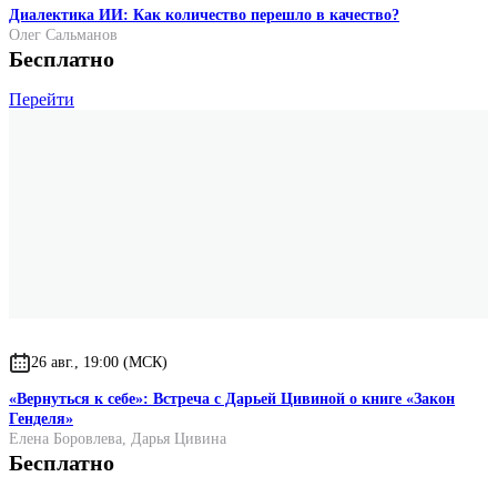
Диалектика ИИ: Как количество перешло в качество?
Олег Сальманов
Бесплатно
Перейти
26 авг., 19:00 (МСК)
«Вернуться к себе»: Встреча с Дарьей Цивиной о книге «Закон
Генделя»
Елена Боровлева
,
Дарья Цивина
Бесплатно