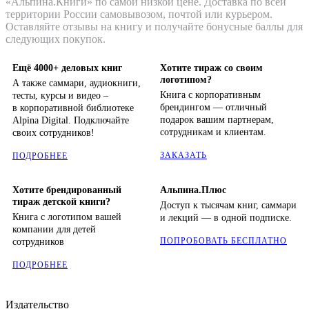
«Альпина.Книги» по самой низкой цене. Доставка по всей
территории России самовывозом, почтой или курьером.
Оставляйте отзывы на книгу и получайте бонусные баллы для
следующих покупок.
Ещё 4000+ деловых книг
Хотите тираж со своим
логотипом?
А также саммари, аудиокниги,
Книга с корпоративным
тесты, курсы и видео –
брендингом — отличный
в корпоративной библиотеке
подарок вашим партнерам,
Alpina Digital. Подключайте
сотрудникам и клиентам.
своих сотрудников!
ЗАКАЗАТЬ
ПОДРОБНЕЕ
Хотите брендированный
Альпина.Плюс
тираж детской книги?
Доступ к тысячам книг, саммари
Книга с логотипом вашей
и лекций — в одной подписке.
компании для детей
ПОПРОБОВАТЬ БЕСПЛАТНО
сотрудников
ПОДРОБНЕЕ
Издательство