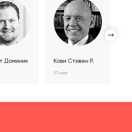
т Доминик
Кови Стивен Р.
С
Л
27 книг
3 к