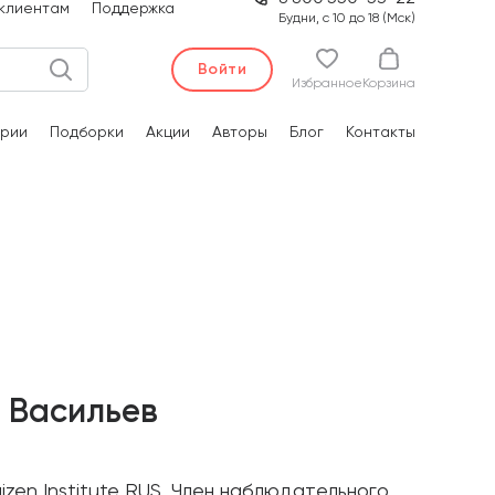
клиентам
Поддержка
Будни, с 10 до 18 (Мск)
Войти
Избранное
Корзина
рии
Подборки
Акции
Авторы
Блог
Контакты
 Васильев
zen Institute RUS. Член наблюдательного