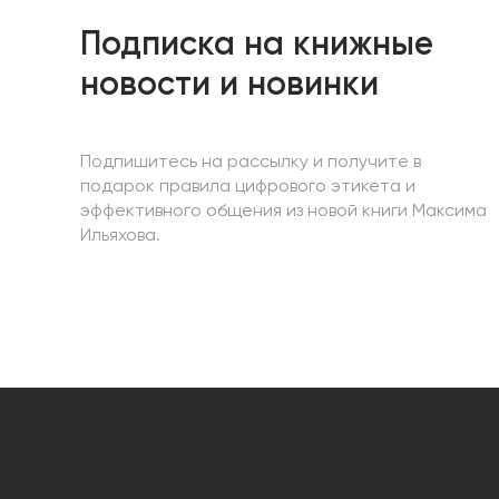
Подписка на книжные
новости и новинки
Подпишитесь на рассылку и получите в
подарок правила цифрового этикета и
эффективного общения из новой книги Максима
Ильяхова.