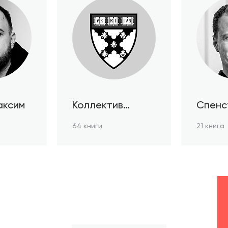
аксим
Коллектив
Спенс
авторов HBR
64 книги
21 книга