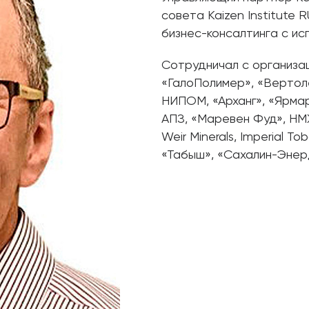
совета Kaizen Institute 
бизнес-консалтинга с ис
Сотрудничал с организ
«ГалоПолимер», «Вертол
НИПОМ, «Арханг», «Ярмар
АПЗ, «Маревен Фуд», НМЖ
Weir Minerals, Imperial T
«Табыш», «Сахалин-Энер