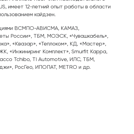
RUS, имеет 12-летний опыт работы в области
пользованием кайдзен.
ациями ВСМПО-АВИСМА, КАМАЗ,
еты России», ТБМ, МОЭСК, «Чувашкабель»,
ка», «Квазар», «Теплоком», КД, «Мастер»,
К, «Инжиниринг Комплект», Smurfit Kappa,
obacco Tchibo, TI Automotive, ИЛС, ТБМ,
джи», РосГео, ИПОПАТ, METRO и др.