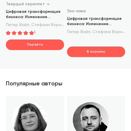
Твердый переплет
Эко-кожа
Цифровая трансформация
бизнеса: Изменение
Цифровая трансформация
бизнес-модели для
бизнеса: Изменение
,
Питер Вайл
Стефани Ворнер
организации нового
бизнес-модели для
,
Питер Вайл
Стефани Ворнер
1
поколения
организации нового
поколения. Том 94
Перейти
(Библиотека Сбера)
В корзину
шт.
В корзине
Популярные авторы