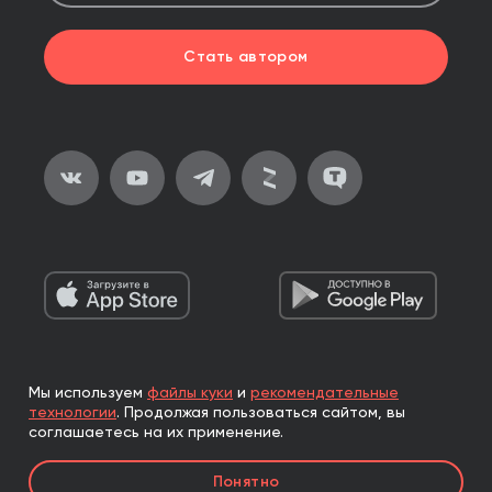
Стать автором
Мы используем
файлы куки
и
рекомендательные
2026, ООО «Альпина Паблишер»
технологии
.
Продолжая пользоваться сайтом, вы
Все права защищены
соглашаетесь на их применение.
Книги реализуются ООО «Альпина Паблишер»
Понятно
по договору комиссии с ООО «Альпина нон-фикшн»,