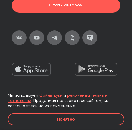
Стать автором
Мы используем
файлы куки
и
рекомендательные
2026, ООО «Альпина Паблишер»
технологии
.
Продолжая пользоваться сайтом, вы
Все права защищены
соглашаетесь на их применение.
Книги реализуются ООО «Альпина Паблишер»
Понятно
по договору комиссии с ООО «Альпина нон-фикшн»,
по договору комиссии с ООО «Альпина ПРО».