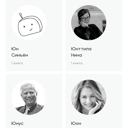
Юн
Юнттила
Синъён
Нина
1 книга
1 книга
Юнус
Юон