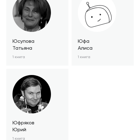
Юсупова
Юфа
Татьяна
Алиса
1 книга
1 книга
Юфряков
Юрий
1 книга