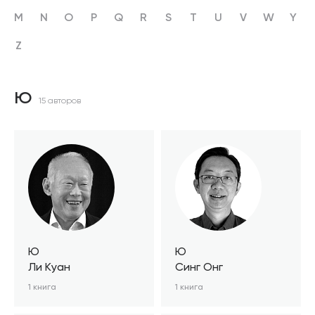
M
N
O
P
Q
R
S
T
U
V
W
Y
Z
Ю
15 авторов
Ю
Ю
Ли Куан
Синг Онг
1 книга
1 книга