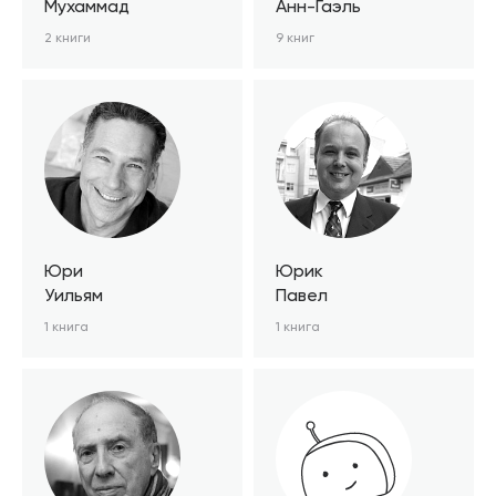
Мухаммад
Анн-Гаэль
2 книги
9 книг
Юри
Юрик
Уильям
Павел
1 книга
1 книга