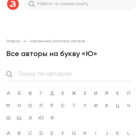
Главная
Алфавитный указатель авторов
Все авторы на букву «Ю»
А
Б
В
Г
Д
Е
Ж
З
И
Й
К
Л
М
Н
О
П
Р
С
Т
У
Ф
Х
Ц
Ч
Ш
Щ
Э
Ю
Я
A
B
C
D
E
F
G
H
I
J
K
L