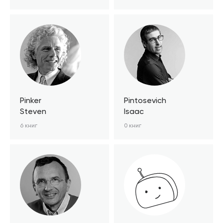
Pinker
Pintosevich
Steven
Isaac
6 книг
0 книг