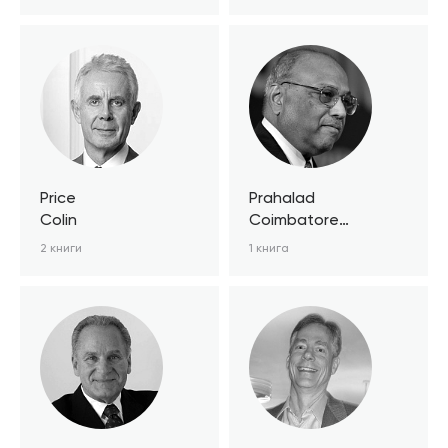
Price
Prahalad
Colin
Coimbatore
Krishnarao
2 книги
1 книга