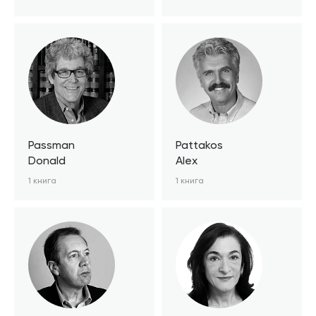
Passman
Pattakos
Donald
Alex
1 книга
1 книга