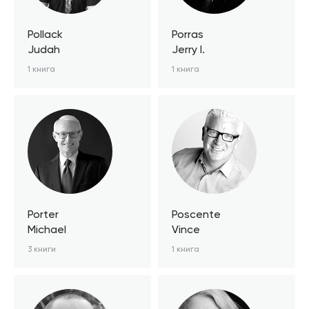
Pollack
Porras
Judah
Jerry I.
1 книга
1 книга
Porter
Poscente
Michael
Vince
3 книги
1 книга