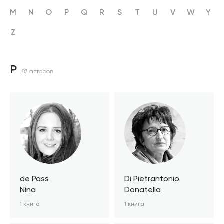
M
N
O
P
Q
R
S
T
U
V
W
Y
Z
P
87 авторов
de Pass
Di Pietrantonio
Nina
Donatella
1 книга
1 книга