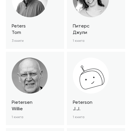
Peters
Питерс
Tom
Джули
3 книги
1 книга
Pietersen
Peterson
Willie
J.J.
1 книга
1 книга