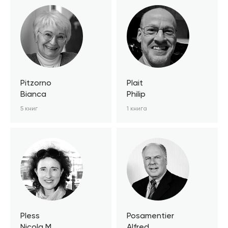
Pitzorno
Plait
Bianca
Philip
5 книг
1 книга
Pless
Posamentier
Nicola M.
Alfred