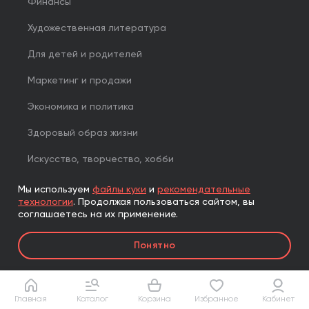
Финансы
Художественная литература
Для детей и родителей
Маркетинг и продажи
Экономика и политика
Здоровый образ жизни
Искусство, творчество, хобби
Библиотека Сбера
Мы используем
файлы куки
и
рекомендательные
технологии
.
Продолжая пользоваться сайтом, вы
Ежедневники
соглашаетесь на их применение.
Некниги
Понятно
Книги на иностранных языках
Комплекты
Главная
Каталог
Корзина
Избранное
Кабинет