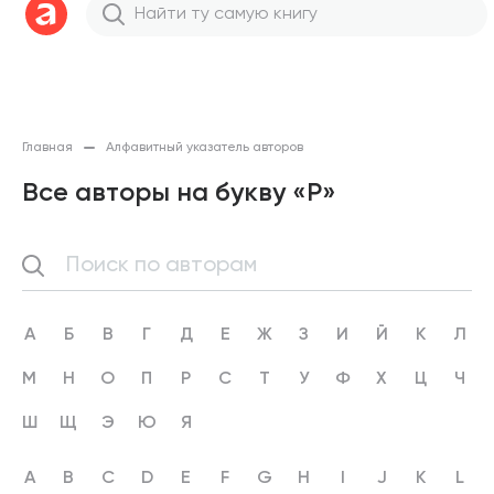
Главная
Алфавитный указатель авторов
Все авторы на букву «P»
А
Б
В
Г
Д
Е
Ж
З
И
Й
К
Л
М
Н
О
П
Р
С
Т
У
Ф
Х
Ц
Ч
Ш
Щ
Э
Ю
Я
A
B
C
D
E
F
G
H
I
J
K
L