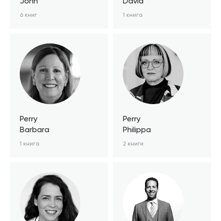
John
David
6 книг
1 книга
Perry
Perry
Barbara
Philippa
1 книга
2 книги