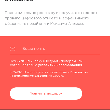
Подпишитесь на рассылку и получите в подарок
правила цифрового этикета и эффективного
общения из новой книги Максима Ильяхова.
Нажимая на кнопку «Получить подарок», вы
соглашаетесь с
условиями использования
.
reCAPTCHA используется в соответствии с
Политиками
и
Правилами использования
Google.
Получить подарок