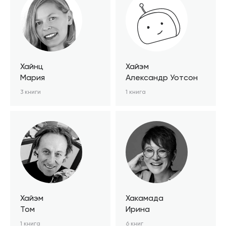
Хайнц
Хайэм
Мария
Александр Уотсон
3 книги
1 книга
Хайэм
Хакамада
Том
Ирина
1 книга
6 книг