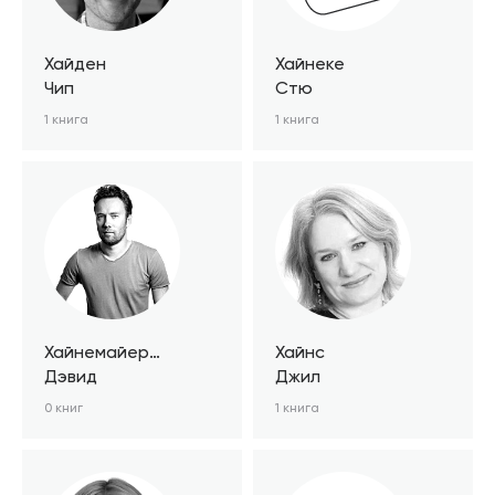
Хайден
Хайнеке
Чип
Стю
1 книга
1 книга
Хайнемайер
Хайнс
Хенссон
Дэвид
Джил
0 книг
1 книга