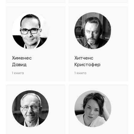
Хименес
Хитченc
Давид
Кристофер
1 книга
1 книга