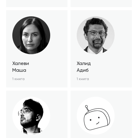
Халеви
Халид
Маша
Адиб
1 книга
1 книга