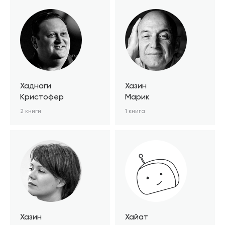
Хаднаги
Хазин
Кристофер
Марик
2 книги
1 книга
Хазин
Хайат