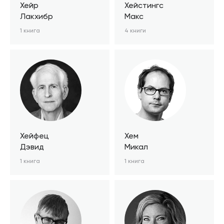
Хейр
Хейстингс
Лакхибр
Макс
1 книга
4 книги
Хейфец
Хем
Дэвид
Микал
1 книга
1 книга