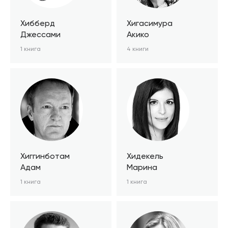
Хибберд
Хигасимура
Джессами
Акико
1 книга
4 книги
Хиггинботам
Хидекель
Адам
Марина
1 книга
1 книга