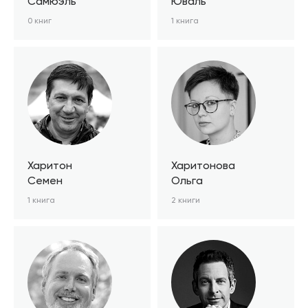
Самюэль
Юваль
0 книг
1 книга
Харитон
Харитонова
Семен
Ольга
1 книга
2 книги