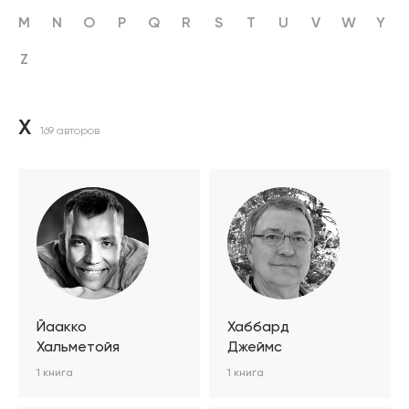
M
N
O
P
Q
R
S
T
U
V
W
Y
Z
Х
169 авторов
Йаакко
Хаббард
Хальметойя
Джеймс
1 книга
1 книга