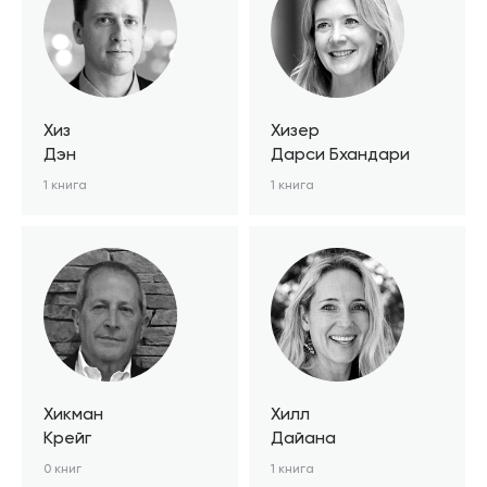
Хиз
Хизер
Дэн
Дарси Бхандари
1 книга
1 книга
Хикман
Хилл
Крейг
Дайана
0 книг
1 книга