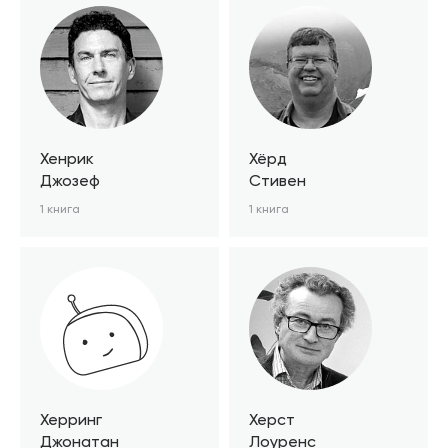
Хенрик
Хёрд
Джозеф
Стивен
1 книга
1 книга
Херринг
Херст
Джонатан
Лоуренс