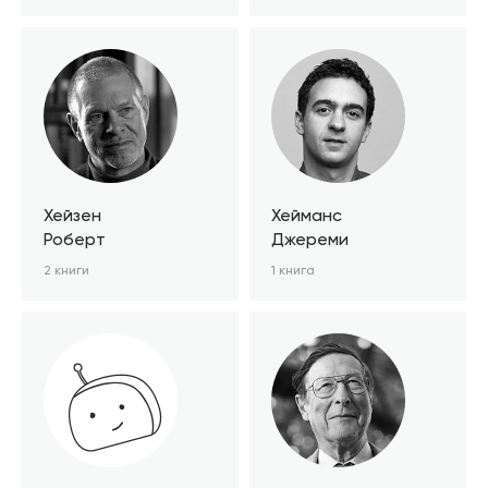
Хейзен
Хейманс
Роберт
Джереми
2 книги
1 книга