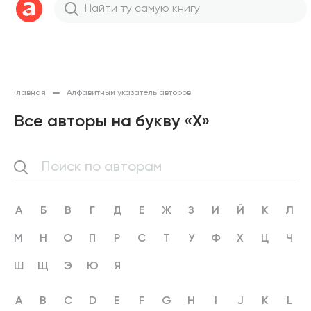
Главная
Алфавитный указатель авторов
Все авторы на букву «Х»
А
Б
В
Г
Д
Е
Ж
З
И
Й
К
Л
М
Н
О
П
Р
С
Т
У
Ф
Х
Ц
Ч
Ш
Щ
Э
Ю
Я
A
B
C
D
E
F
G
H
I
J
K
L