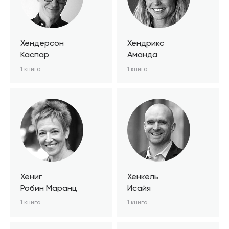
Хендерсон
Хендрикс
Каспар
Аманда
1 книга
1 книга
Хениг
Хенкель
Робин Маранц
Исайя
1 книга
1 книга