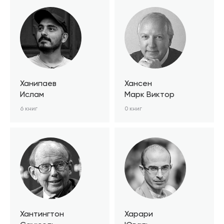
Ханипаев
Хансен
Ислам
Марк Виктор
6 книг
0 книг
Хантингтон
Харари