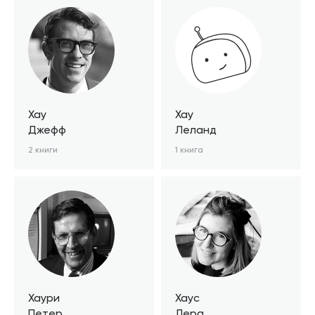
Хау
Хау
Джефф
Леланд
2 книги
1 книга
Хаури
Хаус
Петер
Лера