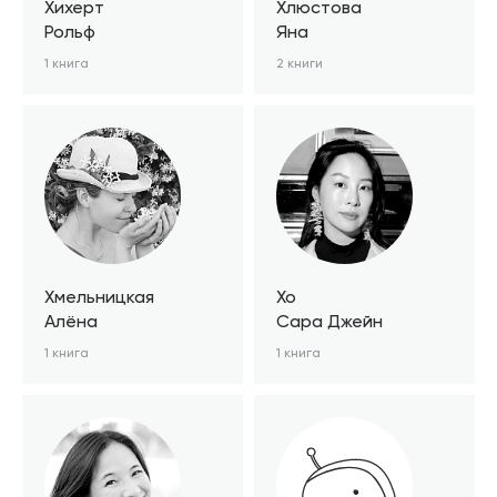
Хихерт
Хлюстова
Рольф
Яна
1 книга
2 книги
Хмельницкая
Хо
Алёна
Сара Джейн
1 книга
1 книга