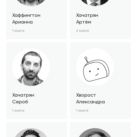
Хаффингтон
Хачатрян
Арианна
Артём
1 книга
2 книги
Хачатрян
Хворост
Сероб
Александра
1 книга
1 книга