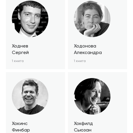
Ходнев
Ходонова
Сергей
Александра
1 книга
1 книга
Хокинс
Хокфилд
Финбар
Сьюзан