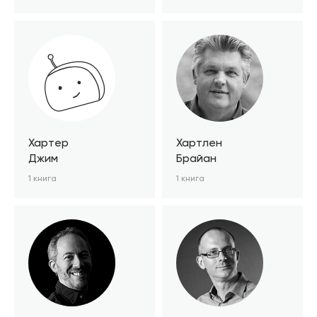
Хартер
Хартлен
Джим
Брайан
1 книга
1 книга