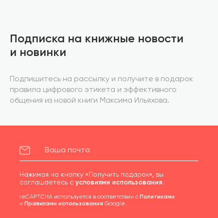
Подписка на книжные новости
и новинки
Подпишитесь на рассылку и получите в подарок
правила цифрового этикета и эффективного
общения из новой книги Максима Ильяхова.
Нажимая на кнопку «Получить подарок», вы
соглашаетесь с
условиями использования
.
reCAPTCHA используется в соответствии с
Политиками
и
Правилами использования
Google.