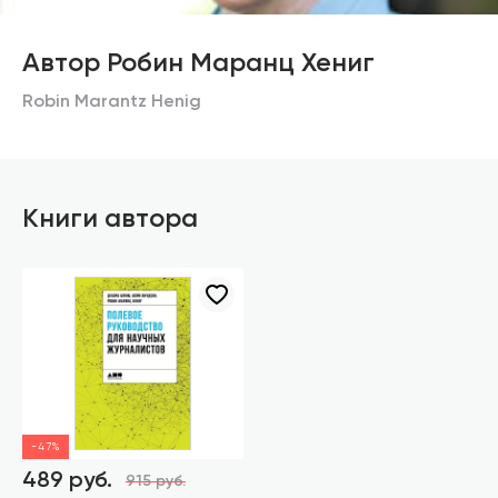
Автор Робин Маранц Хениг
Robin Marantz Henig
Книги автора
-47%
489 руб.
915 руб.