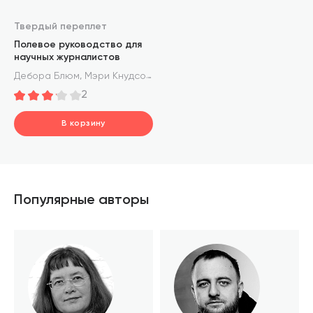
Твердый переплет
Полевое руководство для
научных журналистов
,
,
Дебора Блюм
Мэри Кнудсон
Робин Маранц Хениг
2
В корзину
шт.
В корзине
Популярные авторы