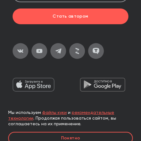
Стать автором
Мы используем
файлы куки
и
рекомендательные
2026, ООО «Альпина Паблишер»
технологии
.
Продолжая пользоваться сайтом, вы
Все права защищены
соглашаетесь на их применение.
Книги реализуются ООО «Альпина Паблишер»
Понятно
по договору комиссии с ООО «Альпина нон-фикшн»,