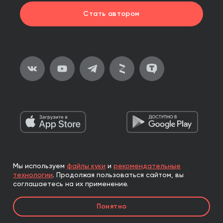
Стать автором
Мы используем
файлы куки
и
рекомендательные
2026, ООО «Альпина Паблишер»
технологии
.
Продолжая пользоваться сайтом, вы
Все права защищены
соглашаетесь на их применение.
Книги реализуются ООО «Альпина Паблишер»
Понятно
по договору комиссии с ООО «Альпина нон-фикшн»,
по договору комиссии с ООО «Альпина ПРО».