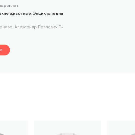
переплет
вкие животные. Энциклопедия
,
,
,
ренева
Александр Павлович Тимофеевский
Сергей Юрский
Оль
ти