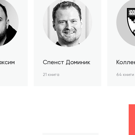
аксим
Спенст Доминик
Колле
автор
21 книга
64 книги