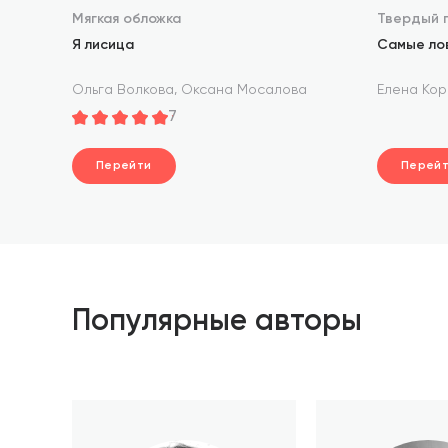
Мягкая обложка
Твердый 
Я лисица
Самые ло
,
Ольга Волкова
Оксана Мосалова
Елена Ко
7
Перейти
Перей
Популярные авторы