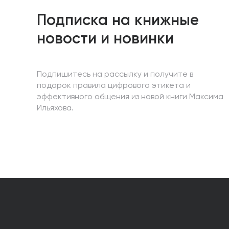
Подписка на книжные
новости и новинки
Подпишитесь на рассылку и получите в
подарок правила цифрового этикета и
эффективного общения из новой книги Максима
Ильяхова.