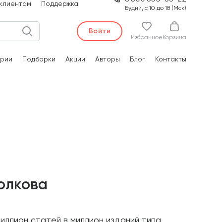
клиентам
Поддержка
Будни, с 10 до 18 (Мск)
Войти
Избранное
Корзина
рии
Подборки
Акции
Авторы
Блог
Контакты
олкова
иллион статей в миллион изданий типа