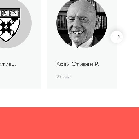
ктив
Кови Стивен Р.
С
ов HBR
Л
27 книг
3 к