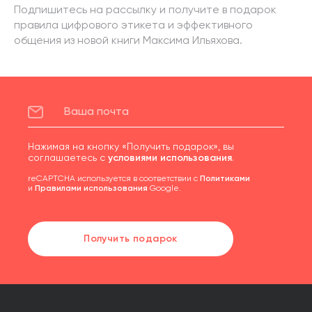
Подпишитесь на рассылку и получите в подарок
правила цифрового этикета и эффективного
общения из новой книги Максима Ильяхова.
Нажимая на кнопку «Получить подарок», вы
соглашаетесь с
условиями использования
.
reCAPTCHA используется в соответствии с
Политиками
и
Правилами использования
Google.
Получить подарок