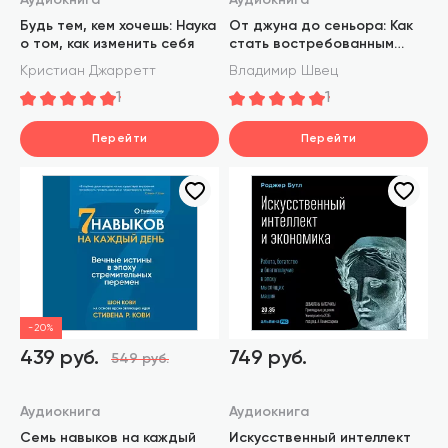
Аудиокнига
Аудиокнига
Будь тем, кем хочешь: Наука
От джуна до сеньора: Как
о том, как изменить себя
стать востребованным
разработчиком
Кристиан Джарретт
Владимир Швец
1
1
Перейти
Перейти
-20%
439 руб.
749 руб.
549 руб.
Аудиокнига
Аудиокнига
Семь навыков на каждый
Искусственный интеллект