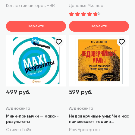
бренде так, чтобы в него
Коллектив авторов HBR
Дональд Миллер
влюбились
5
Перейти
Перейти
499 руб.
599 руб.
Аудиокнига
Аудиокнига
Мини-привычки — макси-
Недоверчивые умы: Чем нас
результаты
привлекают теории
заговоров
Стивен Гайз
Роб Бразертон