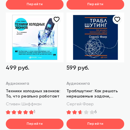
Перейти
Перейти
499 руб.
599 руб.
Аудиокнига
Аудиокнига
Техники холодных звонков:
Траблшутинг: Как решать
То, что реально работает
нерешаемые задачи,
посмотрев на проблему с
Стивен Шиффман
Сергей Фаер
другой стороны
1
6
Перейти
Перейти