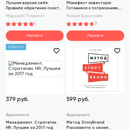
Лучшая версия себя:
Манифест инвестора:
Правила обретения счастья
Готовимся к потрясениям,
и смысла на работе и в
процветанию и всему
Маршалл Голдсмит
Уильям Бернстайн
жизни
остальному
1
3
Перейти
Перейти
НОВИНКА
379 руб.
599 руб.
Аудиокнига
Аудиокнига
Менеджмент. Стратегии.
Метод StoryBrand:
HR: Лучшее за 2017 год
Расскажите о своем