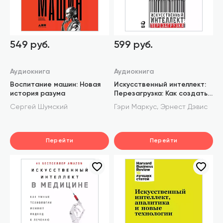
549 руб.
599 руб.
Аудиокнига
Аудиокнига
Воспитание машин: Новая
Искусственный интеллект:
история разума
Перезагрузка: Как создать
машинный разум, которому
,
Сергей Шумский
Гэри Маркус
Эрнест Дэвис
действительно можно
доверять
Перейти
Перейти