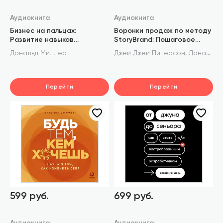
Аудиокнига
Аудиокнига
Бизнес на пальцах:
Воронки продаж по методу
Развитие навыков
StoryBrand: Пошаговое
управления, продаж и
руководство
,
Дональд Миллер
Джей Джей Питерсон
Дональд Миллер
маркетинга за 60 дней
Перейти
Перейти
599 руб.
699 руб.