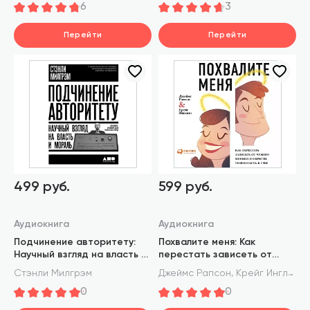
6
3
Перейти
Перейти
499 руб.
599 руб.
Аудиокнига
Аудиокнига
Подчинение авторитету:
Похвалите меня: Как
Научный взгляд на власть и
перестать зависеть от
мораль
чужого мнения и обрести
,
Стэнли Милгрэм
Джеймс Рапсон
Крейг Инглиш
уверенность в себе
0
0