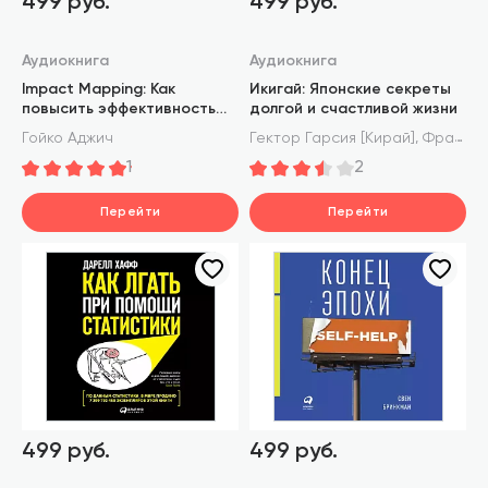
499 руб.
499 руб.
Аудиокнига
Аудиокнига
Impact Mapping: Как
Икигай: Японские секреты
повысить эффективность
долгой и счастливой жизни
программных продуктов и
,
Гойко Аджич
Гектор Гарсия [Кирай]
Франсеск Миральес
проектов по их разработке
1
2
Перейти
Перейти
499 руб.
499 руб.