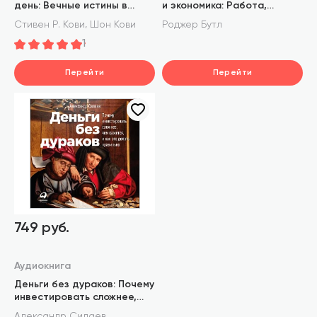
день: Вечные истины в
и экономика: Работа,
эпоху стремительных
богатство и благополучие
,
Стивен Р. Кови
Шон Кови
Роджер Бутл
перемен
в эпоху мыслящих машин
1
Перейти
Перейти
749 руб.
Аудиокнига
Деньги без дураков: Почему
инвестировать сложнее,
чем кажется, и как это
Александр Силаев