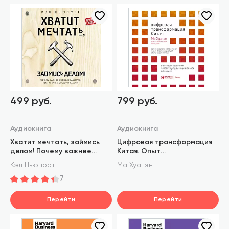
499 руб.
799 руб.
Аудиокнига
Аудиокнига
Хватит мечтать, займись
Цифровая трансформация
делом! Почему важнее
Китая. Опыт
хорошо работать, чем
преобразования
Кэл Ньюпорт
Ма Хуатэн
искать хорошую работу
инфраструктуры
7
национальной экономики
Перейти
Перейти