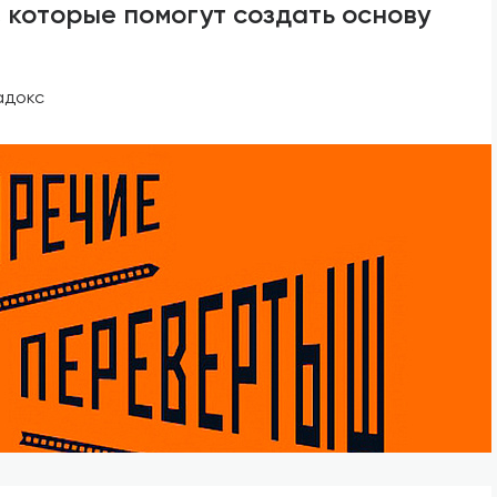
 которые помогут создать основу
адокс