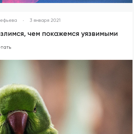
рефьева
3 января 2021
злимся, чем покажемся уязвимыми
отать