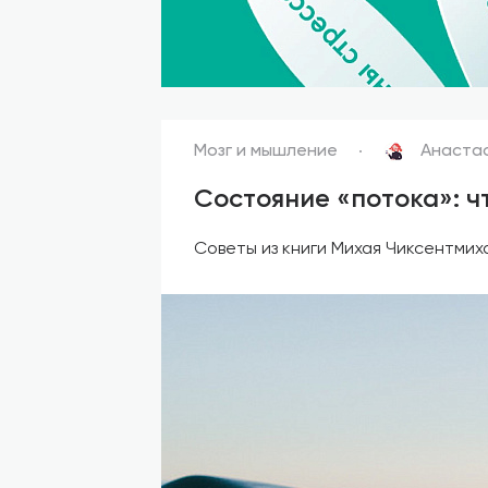
Мозг и мышление
Анаста
Состояние «потока»: чт
Советы из книги Михая Чиксентмих