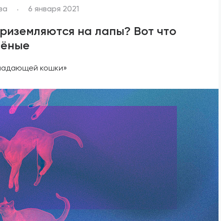
ва
6 января 2021
риземляются на лапы? Вот что
чёные
а падающей кошки»