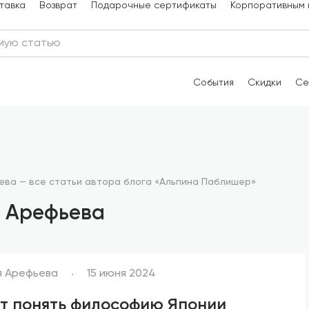
тавка
Возврат
Подарочные сертификаты
Корпоративным 
События
Скидки
Се
ева — все статьи автора блога «Альпина Паблишер»
я Арефьева
я Арефьева
15 июня 2024
ут понять философию Японии