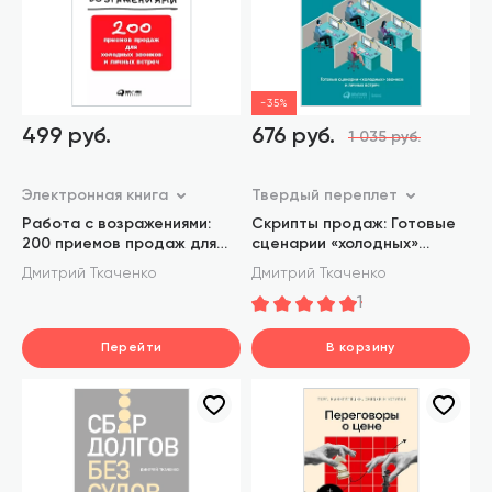
-35%
499 руб.
676 руб.
1 035 руб.
Электронная книга
Твердый переплет
Работа с возражениями:
Скрипты продаж: Готовые
200 приемов продаж для
сценарии «холодных»
холодных звонков и личных
звонков и личных встреч
Дмитрий Ткаченко
Дмитрий Ткаченко
встреч
1
Перейти
В корзину
шт.
В корзине