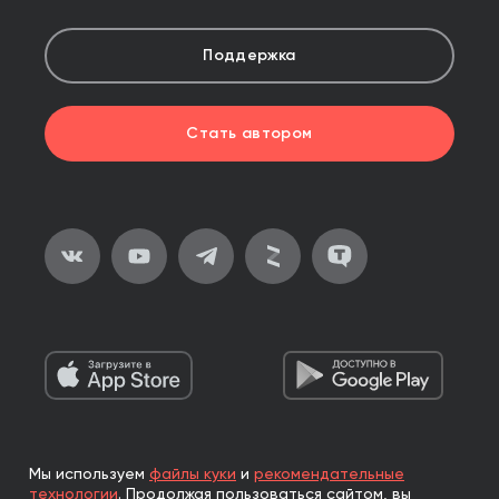
Поддержка
Стать автором
Мы используем
файлы куки
и
рекомендательные
2026, ООО «Альпина Паблишер»
технологии
.
Продолжая пользоваться сайтом, вы
Все права защищены