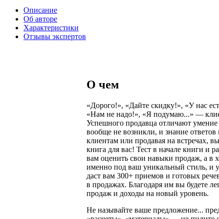
Описание
Об авторе
Характеристики
Отзывы экспертов
О чем
«Дорого!», «Дайте скидку!», «У нас ес
«Нам не надо!», «Я подумаю...» — клие
Успешного продавца отличают умение 
вообще не возникли, и знание ответов
клиентам или продавая на встречах, в
книга для вас! Тест в начале книги и 
вам оценить свои навыки продаж, а в 
именно под ваш уникальный стиль, и 
даст вам 300+ приемов и готовых реч
в продажах. Благодаря им вы будете л
продаж и доходы на новый уровень.
Не называйте ваше предложение... пр
«расчеты», «материалы» — не пилите с