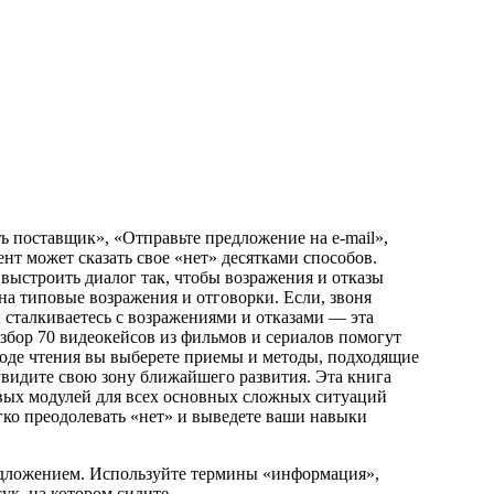
ть поставщик», «Отправьте предложение на e-mail»,
нт может сказать свое «нет» десятками способов.
выстроить диалог так, чтобы возражения и отказы
 на типовые возражения и отговорки. Если, звоня
ы сталкиваетесь с возражениями и отказами — эта
разбор 70 видеокейсов из фильмов и сериалов помогут
ходе чтения вы выберете приемы и методы, подходящие
увидите свою зону ближайшего развития. Эта книга
евых модулей для всех основных сложных ситуаций
егко преодолевать «нет» и выведете ваши навыки
едложением. Используйте термины «информация»,
ук, на котором сидите.