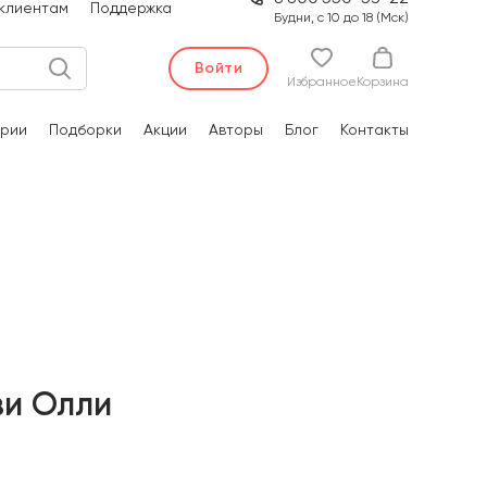
клиентам
Поддержка
Будни, с 10 до 18 (Мск)
Войти
Избранное
Корзина
рии
Подборки
Акции
Авторы
Блог
Контакты
ви Олли