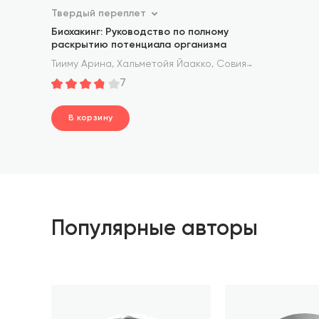
Твердый переплет
Биохакинг: Руководство по полному
раскрытию потенциала организма
,
,
Тииму Арина
Хальметойя Йаакко
Совиярви Олли
7
В корзину
шт.
В корзине
Популярные авторы