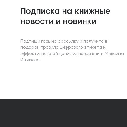
Подписка на книжные
новости и новинки
Подпишитесь на рассылку и получите в
подарок правила цифрового этикета и
эффективного общения из новой книги Максима
Ильяхова.