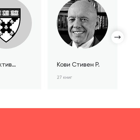
ктив
Кови Стивен Р.
С
ов HBR
Л
27 книг
3 к