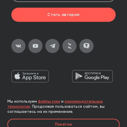
Стать автором
Мы используем
файлы куки
и
рекомендательные
2026, ООО «Альпина Паблишер»
технологии
.
Продолжая пользоваться сайтом, вы
Все права защищены
соглашаетесь на их применение.
Книги реализуются ООО «Альпина Паблишер»
Понятно
по договору комиссии с ООО «Альпина нон-фикшн»,