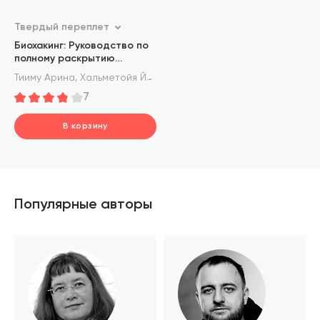
Твердый переплет
Биохакинг: Руководство по
полному раскрытию
потенциала организма
,
,
Тииму Арина
Хальметойя Йаакко
Совиярви Олли
7
В корзину
шт.
В корзине
Популярные авторы