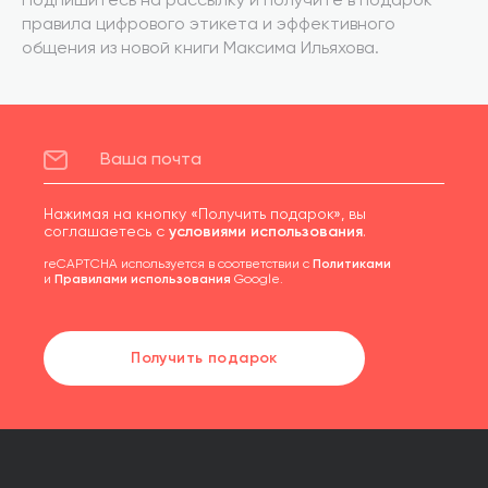
Подпишитесь на рассылку и получите в подарок
правила цифрового этикета и эффективного
общения из новой книги Максима Ильяхова.
Нажимая на кнопку «Получить подарок», вы
соглашаетесь с
условиями использования
.
reCAPTCHA используется в соответствии с
Политиками
и
Правилами использования
Google.
Получить подарок