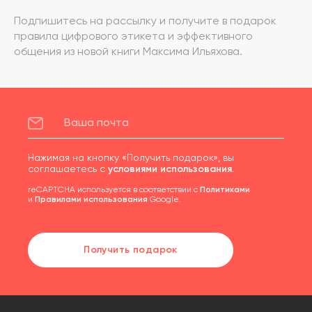
Подпишитесь на рассылку и получите в подарок
правила цифрового этикета и эффективного
общения из новой книги Максима Ильяхова.
Нажимая на кнопку «Получить подарок», вы
соглашаетесь с
условиями использования
.
reCAPTCHA используется в соответствии с
Политиками
и
Правилами использования
Google.
Получить подарок