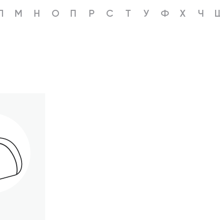
Л
М
Н
О
П
Р
С
Т
У
Ф
Х
Ч