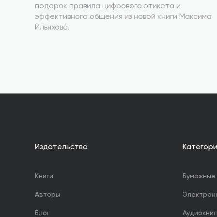
подарок правила цифрового этикета и
эффективного общения из новой книги Максима
Ильяхова.
Издательство
Категор
Книги
Бумажные 
Авторы
Электрон
Блог
Аудиокниг