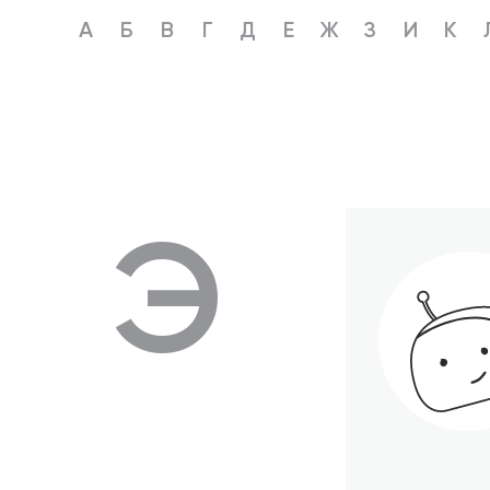
А
Б
В
Г
Д
Е
Ж
З
И
К
Э