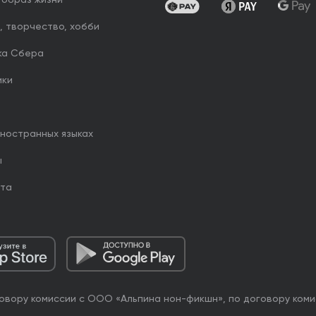
 образ жизни
, творчество, хобби
ка Сбера
ики
иностранных языках
ы
йта
овору комиссии с ООО «Альпина нон-фикшн», по договору коми