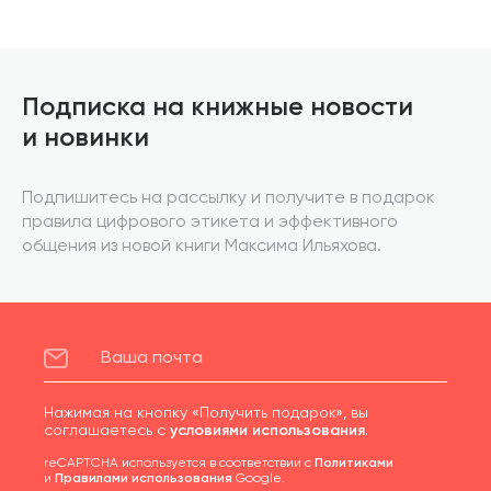
Подписка на книжные новости
и новинки
Подпишитесь на рассылку и получите в подарок
правила цифрового этикета и эффективного
общения из новой книги Максима Ильяхова.
Нажимая на кнопку «Получить подарок», вы
соглашаетесь с
условиями использования
.
reCAPTCHA используется в соответствии с
Политиками
и
Правилами использования
Google.