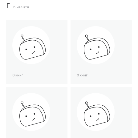
Г
15 чтецов
0 книг
0 книг