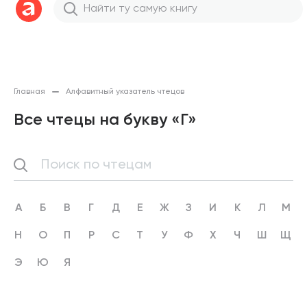
Главная
Алфавитный указатель чтецов
Все чтецы на букву «Г»
А
Б
В
Г
Д
Е
Ж
З
И
К
Л
М
Н
О
П
Р
С
Т
У
Ф
Х
Ч
Ш
Щ
Э
Ю
Я