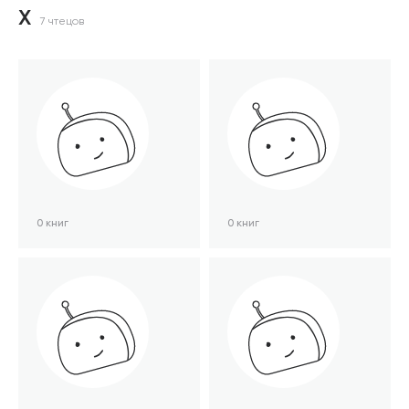
Х
7 чтецов
0 книг
0 книг