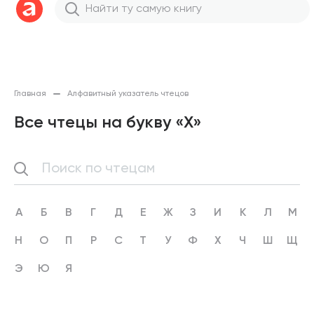
Главная
Алфавитный указатель чтецов
Все чтецы на букву «Х»
А
Б
В
Г
Д
Е
Ж
З
И
К
Л
М
Н
О
П
Р
С
Т
У
Ф
Х
Ч
Ш
Щ
Э
Ю
Я