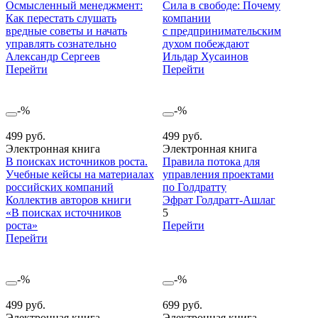
Осмысленный менеджмент:
Сила в свободе: Почему
Как перестать слушать
компании
вредные советы и начать
с предпринимательским
управлять сознательно
духом побеждают
Александр Сергеев
Ильдар Хусаинов
Перейти
Перейти
-%
-%
499 руб.
499 руб.
Электронная книга
Электронная книга
В поисках источников роста.
Правила потока для
Учебные кейсы на материалах
управления проектами
российских компаний
по Голдратту
Коллектив авторов книги
Эфрат Голдратт-Ашлаг
«В поисках источников
5
роста»
Перейти
Перейти
-%
-%
499 руб.
699 руб.
Электронная книга
Электронная книга