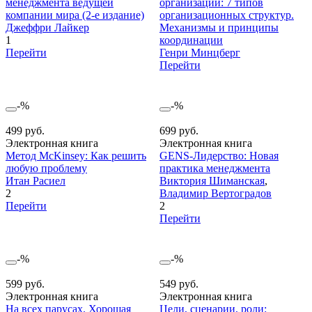
менеджмента ведущей
организации: 7 типов
компании мира (2-е издание)
организационных структур.
Джеффри Лайкер
Механизмы и принципы
1
координации
Перейти
Генри Минцберг
Перейти
-%
-%
499 руб.
699 руб.
Электронная книга
Электронная книга
Метод McKinsey: Как решить
GENS-Лидерство: Новая
любую проблему
практика менеджмента
Итан Расиел
Виктория Шиманская
,
2
Владимир Вертоградов
Перейти
2
Перейти
-%
-%
599 руб.
549 руб.
Электронная книга
Электронная книга
На всех парусах. Хорошая
Цели, сценарии, роли: