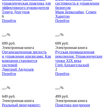
управленческая практика для
системность в управлении
эффективного руководителя
бизнесом
Тимур Дергунов
Марк Берколайко
,
Семен
6
Харитон
Перейти
Перейти
-%
-%
699 руб.
699 руб.
Электронная книга
Электронная книга
Организационная зрелость
Русская промышленная
и управление кризисами: Как
революция: Управленческие
компания становится
уроки XIX века
системой
Глеб Архангельский
Дмитрий Авдосьев
2
Перейти
Перейти
-%
-%
649 руб.
499 руб.
Электронная книга
Электронная книга
Реальный менеджмент:
Практики внедрения