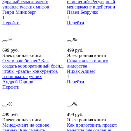
Здравый смысл вместо
изменений: Регулярный
управленческих мифов
менеджмент в действии
Генри Минцберг
Павел Безручко
1
1
Перейти
Перейти
-%
-%
699 руб.
499 руб.
Электронная книга
Электронная книга
О чем ваш бизнес? Как
Сила коллективного
создать корпоративный бренд,
лидерства
чтобы «рвать» конкурентов
Ицхак Адизес
и нанимать лучших
1
Андрей Горнов
Перейти
Перейти
-%
-%
499 руб.
499 руб.
Электронная книга
Электронная книга
Менеджмент на основе
Как приготовить проект:
данных: Как сменить
Рецепты для создания