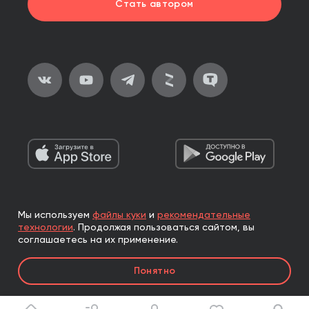
Стать автором
Мы используем
файлы куки
и
рекомендательные
2026, ООО «Альпина Паблишер»
технологии
.
Продолжая пользоваться сайтом, вы
Все права защищены
соглашаетесь на их применение.
Книги реализуются ООО «Альпина Паблишер»
Понятно
по договору комиссии с ООО «Альпина нон-фикшн»,
по договору комиссии с ООО «Альпина ПРО».