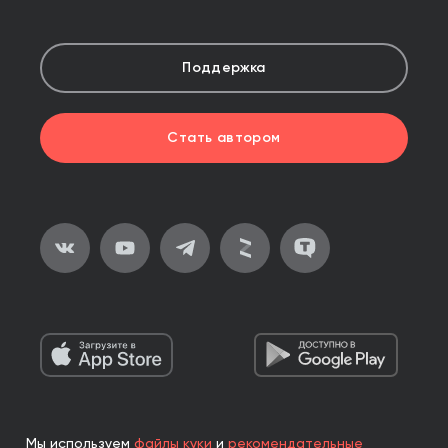
Поддержка
Стать автором
Мы используем
файлы куки
и
рекомендательные
2026, ООО «Альпина Паблишер»