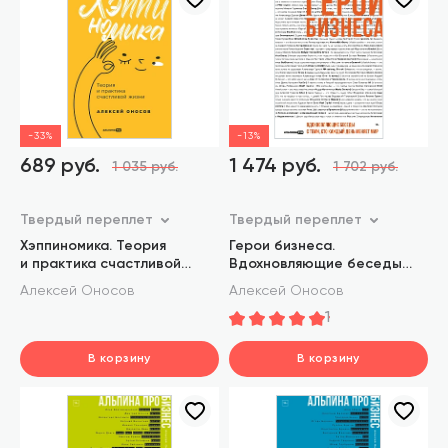
-33%
-13%
689 руб.
1 474 руб.
1 035 руб.
1 702 руб.
Твердый переплет
Твердый переплет
Хэппиномика. Теория
Герои бизнеса.
и практика счастливой
Вдохновляющие беседы
жизни
с теми, кто каждый день
Алексей Оносов
Алексей Оносов
меняет мир
1
В корзину
В корзину
шт.
шт.
В корзине
В корзине