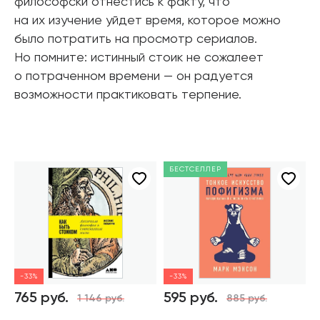
философски отнестись к факту, что
на их изучение уйдет время, которое можно
было потратить на просмотр сериалов.
Но помните: истинный стоик не сожалеет
о потраченном времени — он радуется
возможности практиковать терпение.
БЕСТСЕЛЛЕР
-33%
-33%
765 руб.
595 руб.
6
1 146 руб.
885 руб.