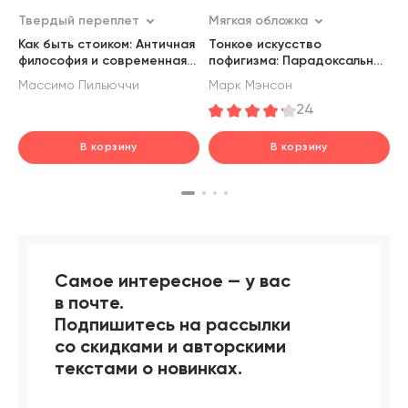
Твердый переплет
Мягкая обложка
П
Как быть стоиком: Античная
Тонкое искусство
Ж
философия и современная
пофигизма: Парадоксальный
л
жизнь
способ жить счастливо
б
Массимо Пильюччи
Марк Мэнсон
М
г
24
В корзину
В корзину
В корзину
шт.
шт.
шт.
В корзине
В корзине
В корзине
Самое интересное — у вас
в почте.
Подпишитесь на рассылки
со скидками и авторскими
текстами о новинках.