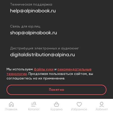
Техническая поддержка
help@alpinabook.ru
Связь для юр.лиц
shop@alpinabook.ru
Дистрибуция электронных и аудиокниг
digitaldistribution@alpina.ru
Мы используем
файлы куки
и
рекомендательные
123007,
Москва
,
4-я Магистральная улица, дом 5,
технологии
.
Продолжая пользоваться сайтом, вы
строение 1
соглашаетесь на их применение.
8 (800) 550-53-22
Понятно
+7 (495) 120-07-04
Главная
Каталог
Корзина
Избранное
Кабинет