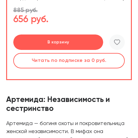
885 руб.
656 руб.
Подробнее
Перейти
Перейти
В корзину
шт.
Слушать
Читать
Читать
по подписке
по подписке
по подписке
за 0 руб.
за 0 руб.
за 0 руб.
Читать
по подписке
В корзине
за 0 руб.
Артемида: Независимость и
сестринство
Артемида — богиня охоты и покровительница
женской независимости. В мифах она