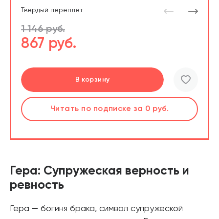
Твердый переплет
1 146 руб.
867 руб.
Перейти
В корзину
шт.
Читать
по подписке
за 0 руб.
Читать
по подписке
В корзине
за 0 руб.
Гера: Супружеская верность и
ревность
Гера — богиня брака, символ супружеской