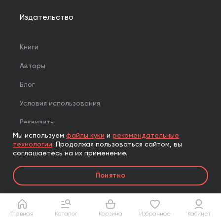
Издательство
Книги
Авторы
Блог
Условия использования
Реквизиты
Мы используем
файлы куки
и
рекомендательные
Об издательской группе «Альпина»
технологии
.
Продолжая пользоваться сайтом, вы
соглашаетесь на их применение.
Вечерняя «Альпина»
Понятно
Проекты
Партнерская программа
Главная
Каталог
Корзина
Избранное
Кабинет