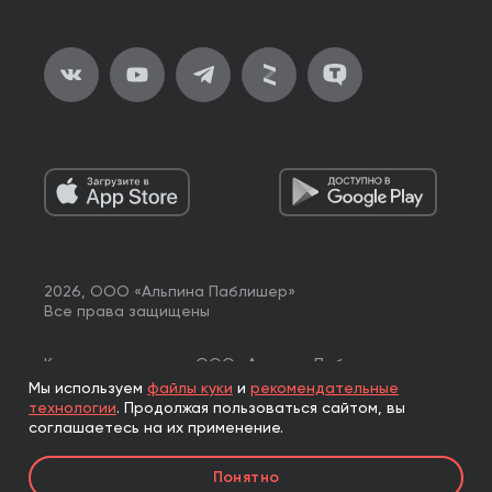
2026, ООО «Альпина Паблишер»
Все права защищены
Книги реализуются ООО «Альпина Паблишер»
по договору комиссии с ООО «Альпина нон-фикшн»,
Мы используем
файлы куки
и
рекомендательные
по договору комиссии с ООО «Альпина ПРО».
технологии
.
Продолжая пользоваться сайтом, вы
соглашаетесь на их применение.
Понятно