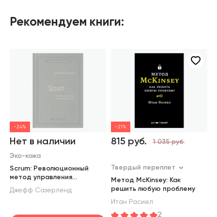
Рекомендуем книги:
-24%
-21%
Нет в наличии
815 руб.
1
1 035 руб.
Эко-кожа
Твердый переплет
М
Scrum: Революционный
метод управления
Метод McKinsey: Как
П
проектами. Том 60
решить любую проблему
м
Джефф Сазерленд
(Библиотека Сбера)
с
Итан Расиел
А
2