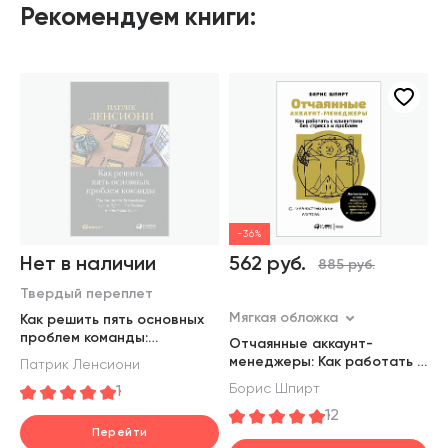
Рекомендуем книги:
-36%
Нет в наличии
562 руб.
885 руб.
Твердый переплет
Э
Мягкая обложка
Как решить пять основных
С
проблем команды:
у
Отчаянные аккаунт-
Практическое руко­водство
(
менеджеры: Как работать с
Патрик Ленсиони
К
для лидеров, менеджеров и
клиентами без стресса и
Борис Шпирт
1
консультантов
проблем. Настольная книга
12
аккаунт-менеджера,
Перейти
менеджера проектов и