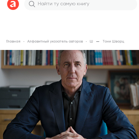
Главная
Алфавитный указатель авторов
Ш
Тони Шварц