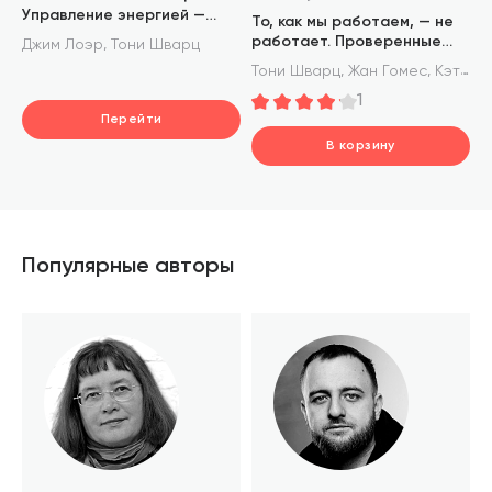
Управление энергией —
То, как мы работаем, — не
ключ к высокой
работает. Проверенные
,
Джим Лоэр
Тони Шварц
эффективности, здоровью,
способы управления
,
,
Тони Шварц
Жан Гомес
Кэтрин Маккарти
и счастью. Том 44
жизненной энергией
(Библиотека Сбера)
1
Перейти
В корзину
шт.
В корзине
Популярные авторы