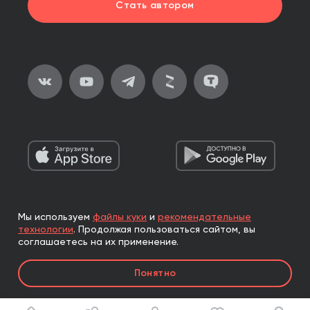
Стать автором
Мы используем
файлы куки
и
рекомендательные
2026, ООО «Альпина Паблишер»
технологии
.
Продолжая пользоваться сайтом, вы
Все права защищены
соглашаетесь на их применение.
Книги реализуются ООО «Альпина Паблишер»
Понятно
по договору комиссии с ООО «Альпина нон-фикшн»,
по договору комиссии с ООО «Альпина ПРО».