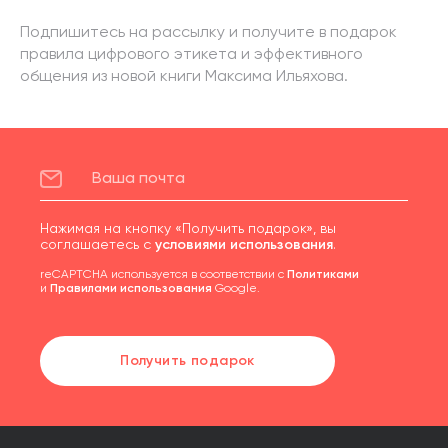
Подпишитесь на рассылку и получите в подарок
правила цифрового этикета и эффективного
общения из новой книги Максима Ильяхова.
Нажимая на кнопку «Получить подарок», вы
соглашаетесь с
условиями использования
.
reCAPTCHA используется в соответствии с
Политиками
и
Правилами использования
Google.
Получить подарок