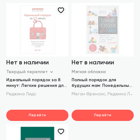
Нет в наличии
Нет в наличии
Твердый переплет
Мягкая обложка
Идеальный порядок за 8
Полный порядок для
минут: Легкие решения для
будущих мам: Понедельный
упрощения жизни и
план борьбы с хаосом на
,
Реджина Лидс
Меган Френсис
Реджина Лидс
высвобождения времени
кухне, в гостиной, в детской
и в голове
Перейти
Перейти