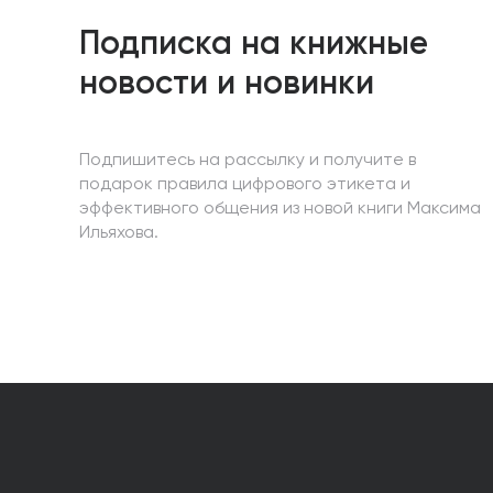
Подписка на книжные
новости и новинки
Подпишитесь на рассылку и получите в
подарок правила цифрового этикета и
эффективного общения из новой книги Максима
Ильяхова.