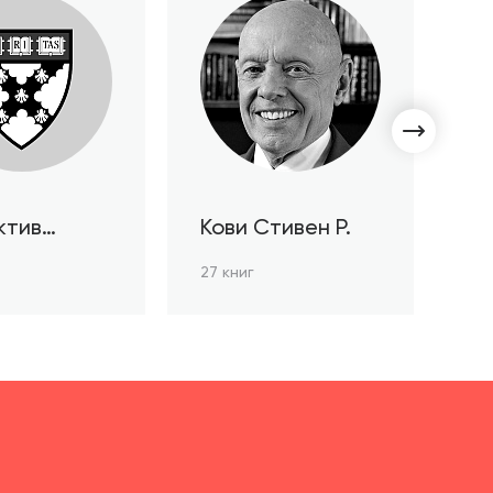
ктив
Кови Стивен Р.
С
ов HBR
Л
27 книг
3 к