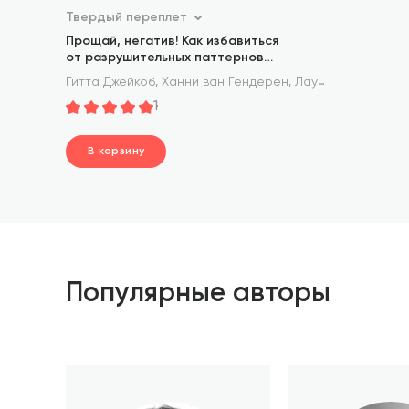
Твердый переплет
Прощай, негатив! Как избавиться
от разрушительных паттернов
поведения
,
,
Гитта Джейкоб
Ханни ван Гендерен
Лаура Зибауэр
1
В корзину
шт.
В корзине
Популярные авторы