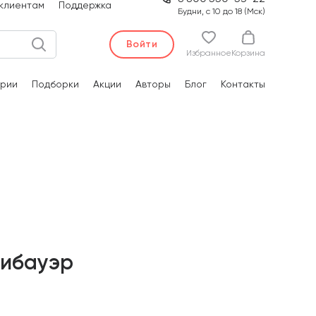
клиентам
Поддержка
Будни, с 10 до 18 (Мск)
Войти
Избранное
Корзина
рии
Подборки
Акции
Авторы
Блог
Контакты
Зибауэр