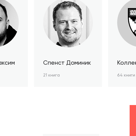
аксим
Спенст Доминик
Колле
автор
21 книга
64 книги