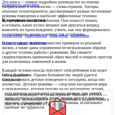
Эта книга — первое подробное руководство по новому
Развернуть описание
направлению в психологии — схема-терапии. Авторы,
опытные психотерапевты, рассматривают разные негативные
режимы поведения и наиболее эффективные техники
Ключевые понятия
их преодоления или ослабления. Они помогут понять
и осознать, какие из них мешают вам двигаться вперед,
выяснить их происхождение, узнать, как они формировались
на протяжении жизни и почему так устойчивы.
психология
самотерапия
поведение
мышление
схема-терапия
паттерны
В книге представлено множество примеров из реальной
жизни, а также даны упражнения по визуализации образов
и другие техники работы с режимами. Вы сможете
скорректировать привычный образ мыслей и открыть простор
для позитивных изменений в жизни.
Каждый человек иногда чувствует себя ребенком или ведет
себя как ребенок. Однако большинству людей удается
Гитта Джейкоб
контролировать детское поведение в ситуациях, когда оно
Gitta Jacob
неуместно. Детские режимы — следствие восприятия мира
и окружающих, которое похоже на их восприятие детьми.
Когда ребенок испытывает сильные эмоции, ему бывает
Психолог-клиницист и схема-терапевт. Работает в GAIA —
трудно оценить и принять точку зрения другого человека.
компании, занимающейся исследованиями и разработками в
Взрослые, страдающие от детского режима, испытывают
области психотерапии в Гамбурге.
подобные же трудности.