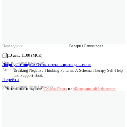
Год выпуска
2025
Формат
70x100/16
Размер
170x240x20
Вес
528 г.
Переводчик
Валерия Башкирова
13 авг., 11:00 (МСК)
Оригинальное название
Люди учат людей: От эксперта к преподавателю
Анна Грибанова
Breaking Negative Thinking Patterns: A Schema Therapy Self-Help
and Support Book
Перейти
Оригинальные имена авторов
Эксклюзивно в подписке
«Альпина.Плюс»
и в
«Корпоративной Библиотеке»
Gitta Jacob
Hannie van Genderen
Laura Seebauer