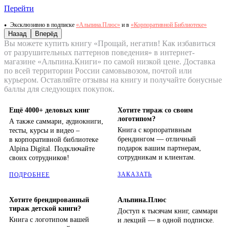
Перейти
Эксклюзивно в подписке
«Альпина.Плюс»
и в
«Корпоративной Библиотеке»
Назад
Вперёд
Вы можете купить книгу «Прощай, негатив! Как избавиться
от разрушительных паттернов поведения» в интернет-
магазине «Альпина.Книги» по самой низкой цене. Доставка
по всей территории России самовывозом, почтой или
курьером. Оставляйте отзывы на книгу и получайте бонусные
баллы для следующих покупок.
Ещё 4000+ деловых книг
Хотите тираж со своим
логотипом?
А также саммари, аудиокниги,
Книга с корпоративным
тесты, курсы и видео –
брендингом — отличный
в корпоративной библиотеке
подарок вашим партнерам,
Alpina Digital. Подключайте
сотрудникам и клиентам.
своих сотрудников!
ЗАКАЗАТЬ
ПОДРОБНЕЕ
Хотите брендированный
Альпина.Плюс
тираж детской книги?
Доступ к тысячам книг, саммари
Книга с логотипом вашей
и лекций — в одной подписке.