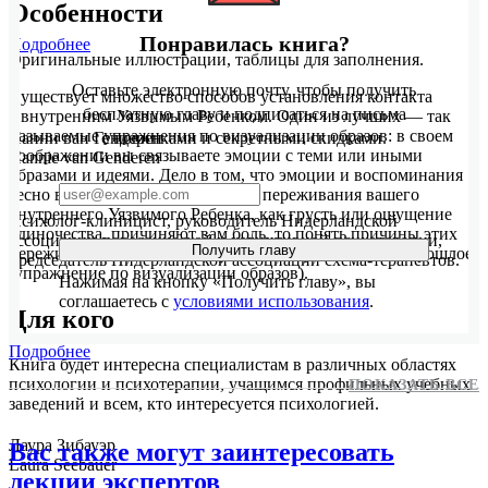
Особенности
Понравилась книга?
Подробнее
Оригинальные иллюстрации, таблицы для заполнения.
Оставьте электронную почту, чтобы получить
Существует множество способов установления контакта
бесплатную главу и подписаться на письма
с внутренним Уязвимым Ребенком. Один из лучших — так
называемые упражнения по визуализации образов: в своем
Ханни ван Гендерен
с новинками и секретными скидками.
воображении вы связываете эмоции с теми или иными
Hannie van Genderen
образами и идеями. Дело в том, что эмоции и воспоминания
тесно взаимосвязаны. Если такие переживания вашего
внутреннего Уязвимого Ребенка, как грусть или ощущение
Психолог-клиницист, руководитель Нидерландской
одиночества, причиняют вам боль, то понять причины этих
ассоциации поведенческой и когнитивной психотерапии,
Получить главу
переживаний поможет воображаемое путешествие в прошлое
председатель Нидерландской ассоциации схема-терапевтов.
(упражнение по визуализации образов).
Нажимая на кнопку «Получить главу», вы
соглашаетесь с
условиями использования
.
Для кого
Подробнее
Книга будет интересна специалистам в различных областях
психологии и психотерапии, учащимся профильных учебных
ПОКАЗАТЬ ВСЕ
заведений и всем, кто интересуется психологией.
Лаура Зибауэр
Вас также могут заинтересовать
Laura Seebauer
лекции экспертов