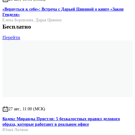
«Вернуться к себе»: Встреча с Дарьей Цивиной о книге «Закон
Генделя»
Елена Боровлева
,
Дарья Цивина
Бесплатно
Перейти
27 авг., 11:00 (МСК)
Кодекс Миранды Пристли: 5 безжалостных правил делового
образа, которые работают в реальном офисе
Юлия Литвин