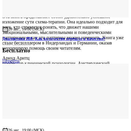
Эта книга представляет собой удивительно успешное
изложение сути схема-терапии. Она идеально подходит для
всех, кто стремится понять, что движет нашими
20 авг., 16:00 (МСК)
эмоциональными, мыслительными и поведенческими
паттернами и как эти паттерны можно изменить. Книга уже
Диалектика ИИ: Как количество перешло в качество?
стала бестселлером в Нидерландах и Германии, оказав
Олег Сальманов
неоценимую помощь своим читателям.
Бесплатно
Арнуд Арнтц
Перейти
профессор клинической психологии, Амстердамский
университет, Нидерланды
26 авг., 19:00 (МСК)