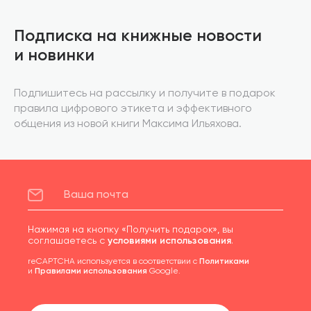
Подписка на книжные новости
и новинки
Подпишитесь на рассылку и получите в подарок
правила цифрового этикета и эффективного
общения из новой книги Максима Ильяхова.
Нажимая на кнопку «Получить подарок», вы
соглашаетесь с
условиями использования
.
reCAPTCHA используется в соответствии с
Политиками
и
Правилами использования
Google.