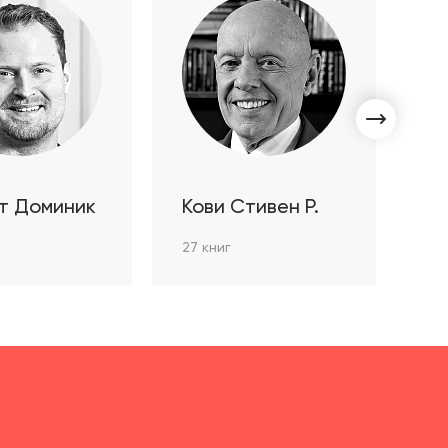
т Доминик
Кови Стивен Р.
С
Л
27 книг
3 к