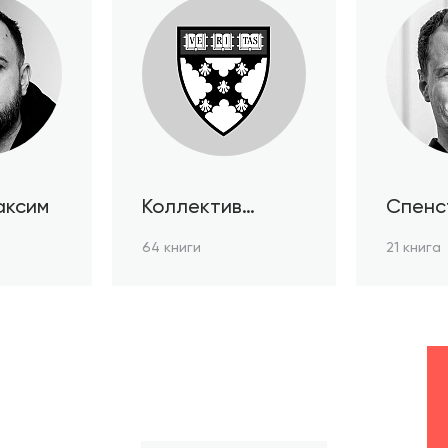
аксим
Коллектив
Спенс
авторов HBR
64 книги
21 книга