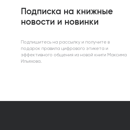
Подписка на книжные
новости и новинки
Подпишитесь на рассылку и получите в
подарок правила цифрового этикета и
эффективного общения из новой книги Максима
Ильяхова.