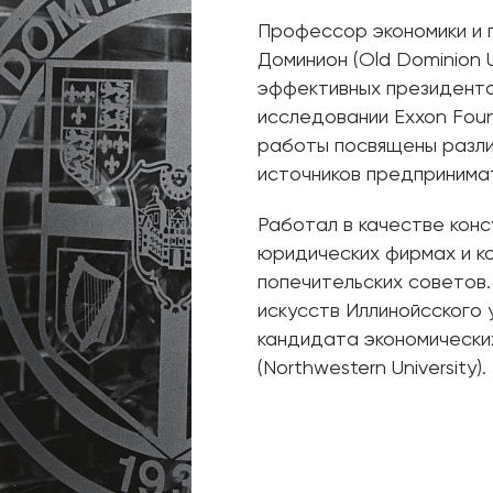
Профессор экономики и 
Доминион (Old Dominion U
эффективных президенто
исследовании Exxon Foun
работы посвящены разли
источников предпринима
Работал в качестве конс
юридических фирмах и ко
попечительских советов
искусств Иллинойcского уни
кандидата экономически
(Northwestern University).