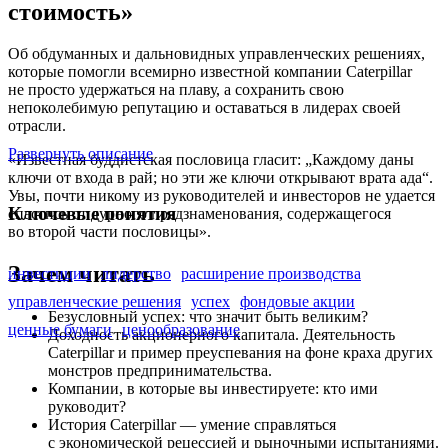
стоимость»
Об обдуманных и дальновидных управленческих решениях,
которые помогли всемирно известной компании Caterpillar
не просто удержаться на плаву, а сохранить свою
непоколебимую репутацию и оставаться в лидерах своей
отрасли.
Развернуть описание
«Известная буддистская пословица гласит: „Каждому даны
ключи от входа в рай; но эти же ключи открывают врата ада“.
Увы, почти никому из руководителей и инвесторов не удается
Ключевые понятия
спастись от дурного предзнаменования, содержащегося
во второй части пословицы».
Зачем читать
инвестиции
лидерство
расширение производства
управленческие решения
успех
фондовые акции
Безусловный успех: что значит быть великим?
ценные бумаги
ценообразование
Доходность акционерного капитала. Деятельность
Caterpillar и пример преуспевания на фоне краха других
монстров предпринимательства.
Компании, в которые вы инвестируете: кто ими
руководит?
История Caterpillar — умение справляться
с экономической рецессией и рыночными испытаниями.