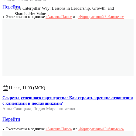
Перейти
The Caterpillar Way: Lessons in Leadership, Growth, and
Shareholder Value
Эксклюзивно в подписке
«Альпина.Плюс»
и в
«Корпоративной Библиотеке»
Оригинальные имена авторов
Craig T. Bouchard
James V. Koch
11 авг., 11:00 (МСК)
Секреты успешного партнерства: Как строить крепкие отношения
с клиентами и поставщиками?
Анна Савицкая
,
Лидия Мирошниченко
Перейти
Эксклюзивно в подписке
«Альпина.Плюс»
и в
«Корпоративной Библиотеке»