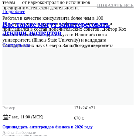
темам — от наркоконтроля до источников
ПОКАЗАТЬ ВСЕ
предпринимательской деятельности.
Подробнее
Работал в качестве консультанта более чем в 100
Вас также могут заинтересовать
университетах, юридических фирмах и компаниях и
приглашался в состав попечительских советов. Доктор Кох
лекции экспертов
имеет степень бакалавра искусств Иллинойcского
университета (Illinois State University) и кандидата
Смотреть
все
экономических наук Северо-Западного университета
Тип издания
Твердый переплет
(Northwestern University).
Издательство
Интеллектуальная Литература
ISBN
978-5-9614-5667-7
Количество страниц
352
Год выпуска
2021
Формат
70x100/16
Размер
171x241x21
7 авг., 11:00 (МСК)
Вес
670 г.
Одиннадцать антитрендов бизнеса в 2026 году
Алёна Тавберидзе
Оригинальное название