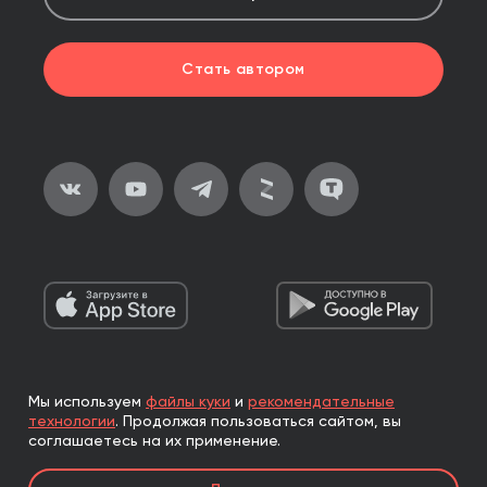
Стать автором
Мы используем
файлы куки
и
рекомендательные
2026, ООО «Альпина Паблишер»
технологии
.
Продолжая пользоваться сайтом, вы
Все права защищены
соглашаетесь на их применение.
Книги реализуются ООО «Альпина Паблишер»