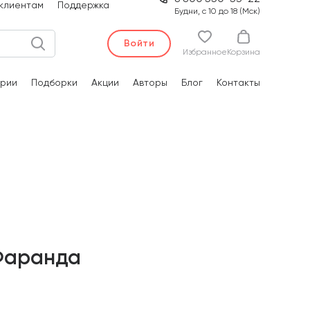
клиентам
Поддержка
Будни, с 10 до 18 (Мск)
Войти
Избранное
Корзина
рии
Подборки
Акции
Авторы
Блог
Контакты
Фаранда