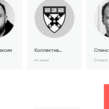
аксим
Коллектив
Спенс
авторов HBR
64 книги
21 книга