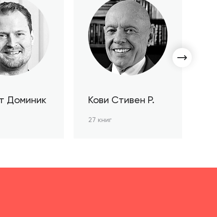
т Доминик
Кови Стивен Р.
С
Л
27 книг
3 к