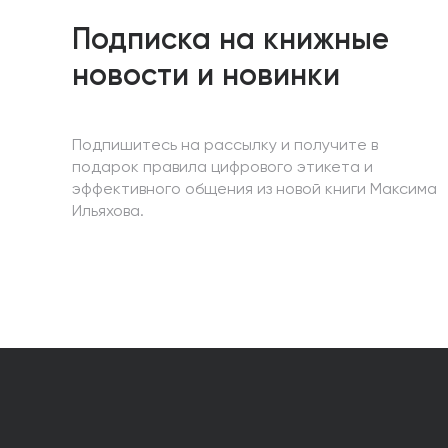
Подписка на книжные
новости и новинки
Подпишитесь на рассылку и получите в
подарок правила цифрового этикета и
эффективного общения из новой книги Максима
Ильяхова.