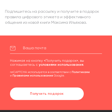
Подпишитесь на рассылку и получите в подарок
правила цифрового этикета и эффективного
общения из новой книги Максима Ильяхова.
Нажимая на кнопку «Получить подарок», вы
соглашаетесь с
условиями использования
.
reCAPTCHA используется в соответствии с
Политиками
и
Правилами использования
Google.
Получить подарок