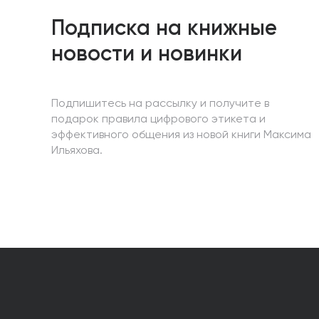
Подписка на книжные
новости и новинки
Подпишитесь на рассылку и получите в
подарок правила цифрового этикета и
эффективного общения из новой книги Максима
Ильяхова.