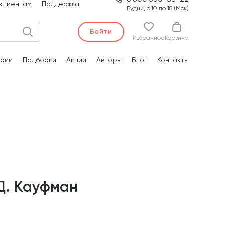
клиентам
Поддержка
Будни, с 10 до 18 (Мск)
Войти
Избранное
Корзина
рии
Подборки
Акции
Авторы
Блог
Контакты
Д. Кауфман