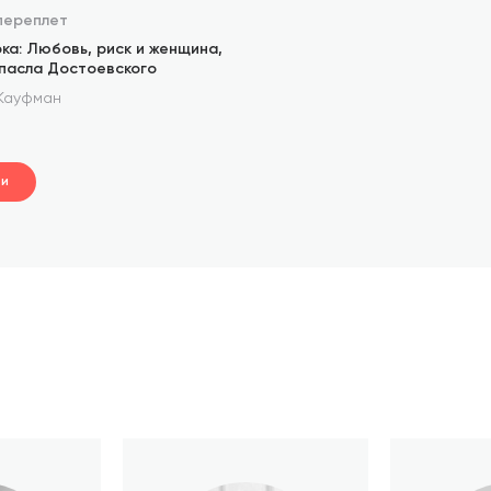
переплет
ка: Любовь, риск и женщина,
спасла Достоевского
 Кауфман
ти