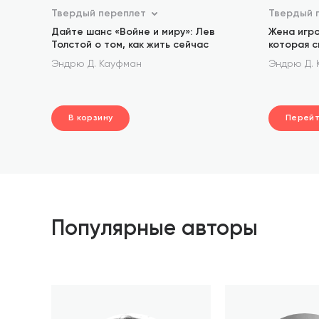
Твердый переплет
Твердый 
Дайте шанс «Войне и миру»: Лев
Жена игро
Толстой о том, как жить сейчас
которая 
Эндрю Д. Кауфман
Эндрю Д.
В корзину
Перей
шт.
В корзине
Популярные авторы