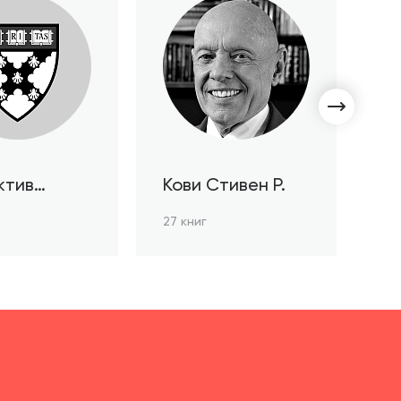
ктив
Кови Стивен Р.
С
ов HBR
Л
27 книг
3 к