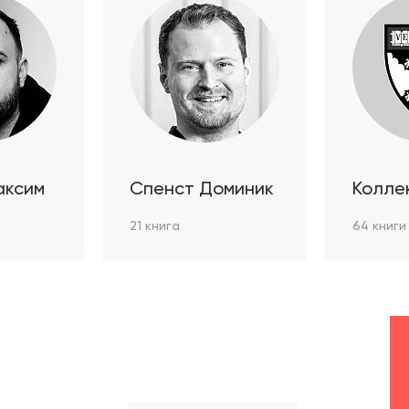
аксим
Спенст Доминик
Колле
автор
21 книга
64 книги