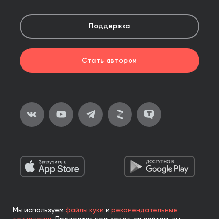
Поддержка
Стать автором
Мы используем
файлы куки
и
рекомендательные
2026, ООО «Альпина Паблишер»