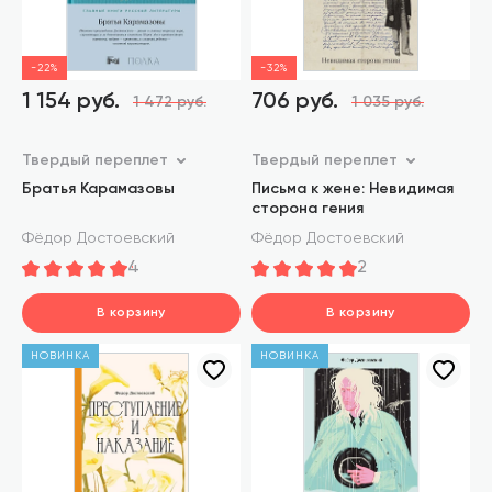
-22%
-32%
1 154 руб.
706 руб.
1 472 руб.
1 035 руб.
Твердый переплет
Твердый переплет
Братья Карамазовы
Письма к жене: Невидимая
сторона гения
Фёдор Достоевский
Фёдор Достоевский
4
2
В корзину
В корзину
шт.
шт.
НОВИНКА
НОВИНКА
В корзине
В корзине