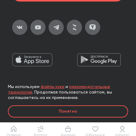
Мы используем
файлы куки
и
рекомендательные
2026, ООО «Альпина Паблишер»
технологии
.
Продолжая пользоваться сайтом, вы
Все права защищены
соглашаетесь на их применение.
Книги реализуются ООО «Альпина Паблишер»
Понятно
по договору комиссии с ООО «Альпина нон-фикшн»,
по договору комиссии с ООО «Альпина ПРО».
Главная
Каталог
Корзина
Избранное
Кабинет