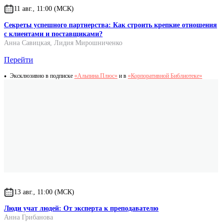
11 авг., 11:00 (МСК)
Секреты успешного партнерства: Как строить крепкие отношения
с клиентами и поставщиками?
Анна Савицкая
,
Лидия Мирошниченко
Перейти
Эксклюзивно в подписке
«Альпина.Плюс»
и в
«Корпоративной Библиотеке»
13 авг., 11:00 (МСК)
Люди учат людей: От эксперта к преподавателю
Анна Грибанова