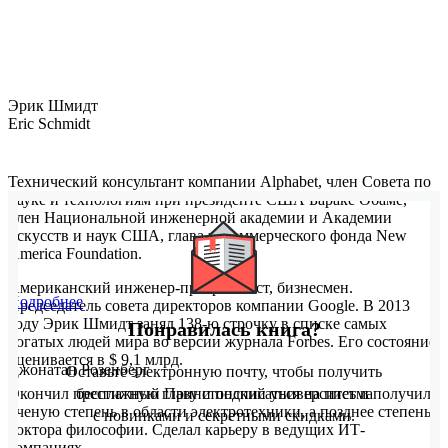
Эрик Шмидт
Eric Schmidt
Технический консультант компании Alphabet, член Совета по
науке и технологиям при президенте США Бараке Обаме,
член Национальной инженерной академии и Академии
искусств и наук США, глава некоммерческого фонда New
America Foundation.
Американский инженер-программист, бизнесмен.
Подробнее
Председатель совета директоров компании Google. В 2013
году Эрик Шмидт занял 138-ю строчку в списке самых
Понравилась книга?
богатых людей мира во версии журнала Forbes. Его состояние
оценивается в $ 9,1 млрд.
Джонатан Розенберг
Оставьте электронную почту, чтобы получить
Окончил престижный Принстонский университет и получил
бесплатную главу и подписаться на письма
ученую степень в области электротехники, а позднее степень
с новинками и секретными скидками.
доктора философии. Сделал карьеру в ведущих ИТ-
компаниях.