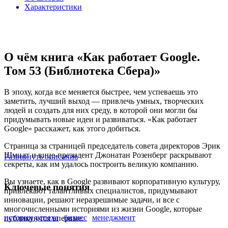
Характеристики
О чём книга «Как работает Google.
Том 53 (Библиотека Сбера)»
В эпоху, когда все меняется быстрее, чем успеваешь это
заметить, лучший выход — привлечь умных, творческих
людей и создать для них среду, в которой они могли бы
придумывать новые идеи и развиваться. «Как работает
Google» расскажет, как этого добиться.
Страница за страницей председатель совета директоров Эрик
Шмидт и вице-президент Джонатан Розенберг раскрывают
Развернуть описание
секреты, как им удалось построить великую компанию.
Вы узнаете, как в Google развивают корпоративную культуру,
Ключевые понятия
привлекают талантливых специалистов, придумывают
инновации, решают неразрешимые задачи, и все с
многочисленными историями из жизни Google, которые
истории успеха
бизнес
менеджмент
публикуются впервые.