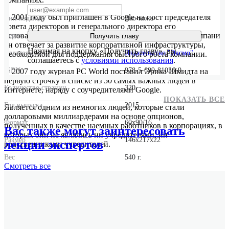
В 2001 году был приглашен в Google на пост председателя
Тип издания
Эко-кожа
совета директоров и генерального директора его
основателями Ларри Пейджем и Сергеем Брином. В компании
Серия
Библиотека Сбера
Получить главу
он отвечает за развитие корпоративной инфраструктуры,
Нажимая на кнопку «Получить главу», вы
Издательство
Издательство "Эксмо"
необходимой для поддержания быстрого роста компании.
соглашаетесь с
условиями использования
.
ISBN
978-5-699-81036-9
В 2007 году журнал PC World поставил Эрика Шмидта на
первую строчку в списке из 50 самых важных людей в
Количество страниц
320
Интернете, наряду с соучредителями Google.
ПОКАЗАТЬ ВСЕ
Год выпуска
2015
Является одним из немногих людей, которые стали
долларовыми миллиардерами на основе опционов,
Формат
60x90/16
полученных в качестве наемных работников в корпорациях, в
Вас также могут заинтересовать
которых они не являлись ни учредителями, ни
Размер
146x217x22
лекции экспертов
родственниками учредителей.
Вес
540 г.
Смотреть
все
Оригинальное название
How Google Works
Оригинальное имя автора