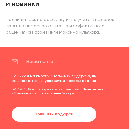
и новинки
Подпишитесь на рассылку и получите в подарок
правила цифрового этикета и эффективного
общения из новой книги Максима Ильяхова.
Нажимая на кнопку «Получить подарок», вы
соглашаетесь с
условиями использования
.
reCAPTCHA используется в соответствии с
Политиками
и
Правилами использования
Google.
Получить подарок