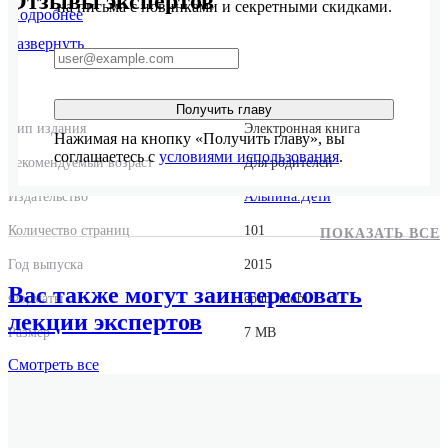
Отзывы экспертов
на письма с новинками и секретными скидками.
Подробнее
Развернуть
Получить главу
Тип издания
Электронная книга
Нажимая на кнопку «Получить главу», вы
соглашаетесь с
условиями использования
.
Рекомендуемый возраст
Для родителей
Издательство
Альпина.Дети
Количество страниц
101
ПОКАЗАТЬ ВСЕ
Год выпуска
2015
Вас также могут заинтересовать
Форматы
epub, mobi
лекции экспертов
Размер
7 MB
Смотреть
все
Оригинальное название
Poser des limits a son enfant et le respecter