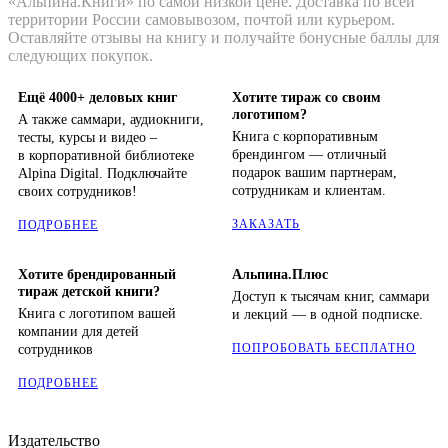
«Альпина.Книги» по самой низкой цене. Доставка по всей
территории России самовывозом, почтой или курьером.
Оставляйте отзывы на книгу и получайте бонусные баллы для
следующих покупок.
Ещё 4000+ деловых книг
Хотите тираж со своим
логотипом?
А также саммари, аудиокниги,
Книга с корпоративным
тесты, курсы и видео –
брендингом — отличный
в корпоративной библиотеке
подарок вашим партнерам,
Alpina Digital. Подключайте
сотрудникам и клиентам.
своих сотрудников!
ЗАКАЗАТЬ
ПОДРОБНЕЕ
Хотите брендированный
Альпина.Плюс
тираж детской книги?
Доступ к тысячам книг, саммари
Книга с логотипом вашей
и лекций — в одной подписке.
компании для детей
ПОПРОБОВАТЬ БЕСПЛАТНО
сотрудников
ПОДРОБНЕЕ
Издательство