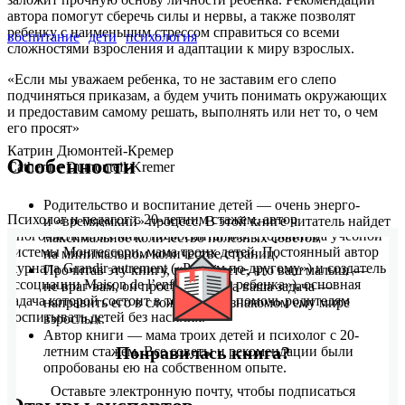
автора помогут сберечь силы и нервы, а также позволят
ребенку с наименьшим стрессом справиться со всеми
воспитание
дети
психология
сложностями взросления и адаптации к миру взрослых.
«Если мы уважаем ребенка, то не заставим его слепо
подчиняться приказам, а будем учить понимать окружающих
и предоставим самому решать, выполнять или нет то, о чем
его просят»
Катрин Дюмонтей-Кремер
Особенности
Catherine Dumonteil-Kremer
Родительство и воспитание детей — очень энерго-
Психолог и педагог с 20-летним стажем, автор
и «времяемкий» процесс. В этой книге читатель найдет
многочисленных книг по воспитанию, сторонница учебной
максимальное количество полезных советов
системы Монтессори, мама троих детей. Постоянный автор
на минимальном количестве страниц.
журнала Grandir autrement («Растем по-другому») и создатель
Прочитав эту книгу, вы поймете, что ваш малыш —
ассоциации Maison de l’enfant («Дом ребенка»), основная
не враг вам, он просто растет, а ваша задача —
задача которой состоит в том, чтобы помочь родителям
направить его в сложном и незнакомом ему мире
воспитывать детей без насилия.
взрослых.
Автор книги — мама троих детей и психолог с 20-
Понравилась книга?
летним стажем. Все советы и рекомендации были
опробованы ею на собственном опыте.
Оставьте электронную почту, чтобы подписаться