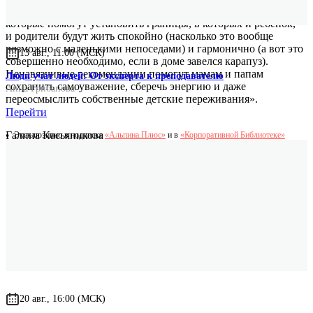
с разбушевавшимся малышом, но есть разные истории,
которые помогут установить границы, в которых и ребенок,
и родители будут жить спокойно (насколько это вообще
возможно с маленькими непоседами) и гармонично (а вот это
13 авг., 11:00 (МСК)
совершенно необходимо, если в доме завелся карапуз).
Ненавязчивые рекомендации помогут мамам и папам
Люди учат людей: От эксперта к преподавателю
сохранить самоуважение, сберечь энергию и даже
Анна Грибанова
переосмыслить собственные детские переживания».
Перейти
Галина Касьяникова
Эксклюзивно в подписке
«Альпина.Плюс»
и в
«Корпоративной Библиотеке»
шеф-редактор сайта 7ya.ru
20 авг., 16:00 (МСК)