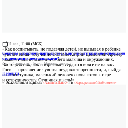
Оригинальное имя автора
Catherine Dumonteil-Kremer
11 авг., 11:00 (МСК)
«Как воспитывать, не подавляя детей, не вызывая в ребенке
Секреты успешного партнерства: Как строить крепкие отношения
чувства вины? Изучение системы Катрин Дюмонтей-Кремер
с клиентами и поставщиками?
поможет вам в познании своего малыша и окружающих.
Анна Савицкая
,
Лидия Мирошниченко
Часто ребенок, как и взрослый, сердится вовсе не на вас.
Гнев — проявление чувства неудовлетворенности, и, выйдя
Перейти
из этого тупика, маленький человек снова готов к игре
и сотрудничеству. Отличная мысль!»
Эксклюзивно в подписке
«Альпина.Плюс»
и в
«Корпоративной Библиотеке»
Елена Гируцкая
главный редактор журнала «Лиза. Мой ребенок»
«В этой книге нет четкого списка советов, как справиться