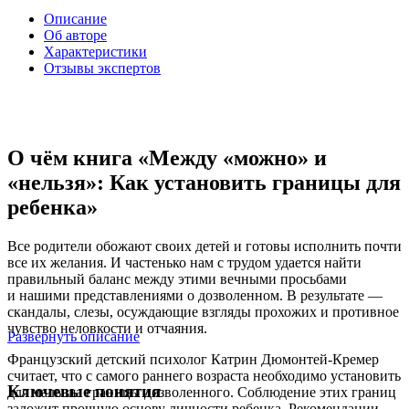
Описание
Об авторе
Характеристики
Отзывы экспертов
О чём книга «Между «можно» и
«нельзя»: Как установить границы для
ребенка»
Все родители обожают своих детей и готовы исполнить почти
все их желания. И частенько нам с трудом удается найти
правильный баланс между этими вечными просьбами
и нашими представлениями о дозволенном. В результате —
скандалы, слезы, осуждающие взгляды прохожих и противное
чувство неловкости и отчаяния.
Развернуть описание
Французский детский психолог Катрин Дюмонтей-Кремер
считает, что с самого раннего возраста необходимо установить
Ключевые понятия
для малыша границы дозволенного. Соблюдение этих границ
заложит прочную основу личности ребенка. Рекомендации